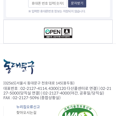
문자받기
※ 입력한 휴대폰번호 정보는 저장되지 않습니다.
컨텐츠 정보
[02565]서울시 동대문구 천호대로 145(용두동)
대표번호 : 02-2127-4114, 4300(120 다산콜센터로 연결) | 02-21
27-5000(당직실 연결) | 02-2127-4000(야간, 공휴일/당직실)
FAX : 02-2127-5096 (종합상황실)
누리집오류신고
찾아오시는길