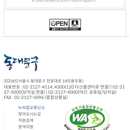
※ 입력한 휴대폰번호 정보는 저장되지 않습니다.
컨텐츠 정보
[02565]서울시 동대문구 천호대로 145(용두동)
대표번호 : 02-2127-4114, 4300(120 다산콜센터로 연결) | 02-21
27-5000(당직실 연결) | 02-2127-4000(야간, 공휴일/당직실)
FAX : 02-2127-5096 (종합상황실)
누리집오류신고
찾아오시는길
직원검색
원격지원