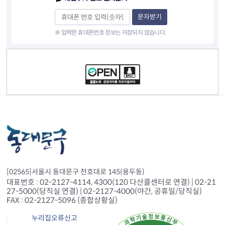
문자받기
※ 입력한 휴대폰번호 정보는 저장되지 않습니다.
컨텐츠 정보
[02565]서울시 동대문구 천호대로 145(용두동)
대표번호 : 02-2127-4114, 4300(120 다산콜센터로 연결) | 02-21
27-5000(당직실 연결) | 02-2127-4000(야간, 공휴일/당직실)
FAX : 02-2127-5096 (종합상황실)
누리집오류신고