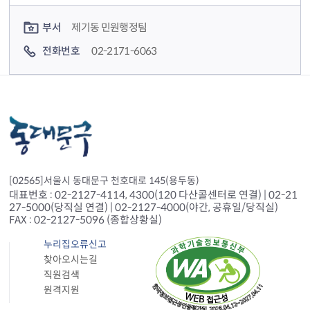
컨텐츠 담당자 정보
부서
제기동 민원행정팀
전화번호
02-2171-6063
[02565]서울시 동대문구 천호대로 145(용두동)
대표번호 : 02-2127-4114, 4300(120 다산콜센터로 연결) | 02-21
27-5000(당직실 연결) | 02-2127-4000(야간, 공휴일/당직실)
FAX : 02-2127-5096 (종합상황실)
누리집오류신고
찾아오시는길
직원검색
원격지원