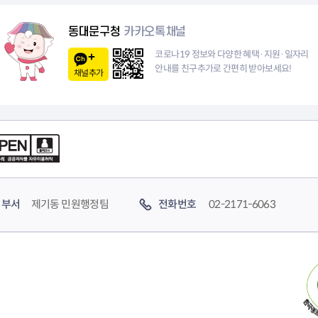
동대문구청
카카오톡채널
코로나19 정보와 다양한 혜택·지원·일자리
안내를 친구추가로 간편히 받아보세요!
채널추가
부서
제기동 민원행정팀
전화번호
02-2171-6063