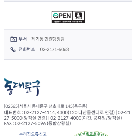
컨텐츠 정보
컨텐츠 담당자 정보
부서
제기동 민원행정팀
전화번호
02-2171-6063
[02565]서울시 동대문구 천호대로 145(용두동)
대표번호 : 02-2127-4114, 4300(120 다산콜센터로 연결) | 02-21
27-5000(당직실 연결) | 02-2127-4000(야간, 공휴일/당직실)
FAX : 02-2127-5096 (종합상황실)
누리집오류신고