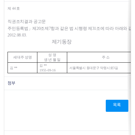
제 44 호
직권조치결과 공고문
주민등록법」제20조제7항과 같은 법 시행령 제31조에 따라 아래와 같
2012.08.03.
제기동장
성 명
세대주 성명
주 소
생 년 월 일
김 **
김 **
서울특별시 동대문구 약령시로3길
1955-09-16
첨부
목록