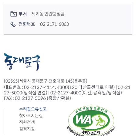
컨텐츠 담당자 정보
부서
제기동 민원행정팀
전화번호
02-2171-6063
[02565]서울시 동대문구 천호대로 145(용두동)
대표번호 : 02-2127-4114, 4300(120 다산콜센터로 연결) | 02-21
27-5000(당직실 연결) | 02-2127-4000(야간, 공휴일/당직실)
FAX : 02-2127-5096 (종합상황실)
누리집오류신고
찾아오시는길
직원검색
원격지원