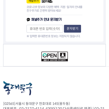
채널추가
코로나19 정보와 다양한 혜택·지원·일자리 안내를
친구추가로 간편히 받아보세요!
채널추가 안내 문자받기
문자받기
※ 입력한 휴대폰번호 정보는 저장되지 않습니다.
컨텐츠 정보
[02565]서울시 동대문구 천호대로 145(용두동)
대표번호 : 02-2127-4114, 4300(120 다산콜센터로 연결) | 02-21