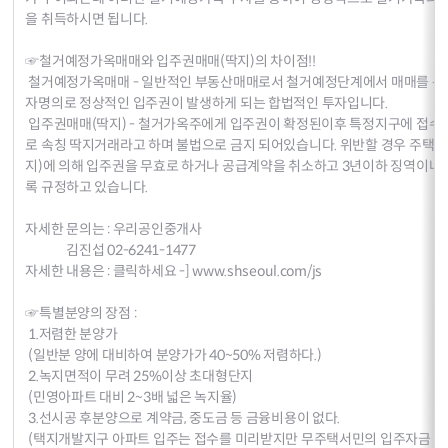
을 취득하시면 됩니다.
☞철거예정가옥매매와 입주권매매(딱지)의 차이점!!
철거예정가옥매매 - 일반적인 부동산매매로서 철거예정단계에서 매매를 통
자명의로 정상적인 입주권이 발생하게 되는 합법적인 투자입니다.
입주권매매(딱지) - 철거가옥주에게 입주권이 확정된이후 특정지구에 접수
로 속칭 딱지거래라고 하며 불법으로 금지 되어있습니다. 위반할 경우 주택건
지)에 의해 입주권을 무효로 하거나 공급계약을 취소하고 3년이하 징역이나 
록 규정하고 있습니다.
자세한 문의는 : 우리공인중개사
김진섭 02-6241-1477
자세한 내용은 : 클릭하세요 -] www.shseoul.com/js
☞특별분양의 장점 :
1.저렴한 분양가
(일반분 양에 대비하여 분양가가 40~50% 저렴하다.)
2.녹지면적이 무려 25%이상 초대형단지
(민영아파트 대비 2~3배 넓은 녹지율)
3.선시공 후분양으로 계약금, 중도금 등 금융비용이 없다.
(택지개발지구 아파트 입주는 접수를 미리받지만 무주택서민의 입주자금 부