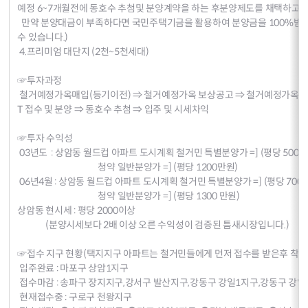
예정 6~7개월전에 동호수 추첨및 분양계약을 하는 후분양제도를 채택하고있
만약 분양대금이 부족하다면 국민주택기금을 활용하여 분양금을 100%받
수 있습니다.)
4.프리미엄 대단지 (2천~5천세대)
☞투자과정
철거예정가옥매입(등기이전) ⇒ 철거예정가옥 보상공고 ⇒ 철거예정가옥 보상 
T 접수 및 분양 ⇒ 동호수 추첨 ⇒ 입주 및 시세차익
☞투자 수익성
03년도 : 상암동 월드컵 아파트 도시계획 철거민 특별분양가 =] (평당 500 ~ 
청약 일반분양가 =] (평당 1200만원)
06년4월 : 상암동 월드컵 아파트 도시계획 철거민 특별분양가 =] (평당 700 ~
청약 일반분양가 =] (평당 1300 만원)
상암동 현시세 : 평당 2000이상
(분양시세보다 2배 이상 오른 수익성이 검증된 틈새시장입니다.)
☞접수 지구 현황(택지지구 아파트는 철거민들에게 먼저 접수를 받은후 착공에
입주완료 : 마포구 상암1지구
접수마감 : 송파구 장지지구,강서구 발산지구,강동구 강일1지구,
현재접수중 : 구로구 천왕지구