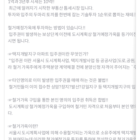
1억과 3년후 시세는 10억!!
최근에 알려지기 시작한 부통산 틈세시장 입니다.
투자와 입주의 두마리 토끼를 한번에 잡는 기술투자 1순위로 뽑히는 재테크 
철거예정가옥에 투자하는 방법이 있습니다.!!
입주권이 발생하는 보상단계 이전에 도시계획상 철거예정가옥을 등기이전하
시면 됩니다.
☞택지개발지구 아파트 입주권이란 무엇인가?
"입주권 이란 서울시 도시계획사업, 택지개발사업 등 공공사업(도로,공원,주
라 철거 가옥주에게 주택분양 계약체결 전에 분양신청 자격이 주어지는 `주
☞타인명의로 이미 발생한 입주권을 매매 하는 것은 불법!!
철거민들이 이미 접수한 상암?장지?발산?강일지구 등 택지개발지구의 입주
☞철거가옥 구입을 통한 본인 명의의 입주권 취득은 합법!!
도시계획상 철거예정가옥을 구입하여 철거민 자격으로 처음부터 본인 명의
다.
☞철거가옥이란?
서울시 도시계획사업에 의해 수용철거되는 가옥으로 소유주에게 택지개발지
가 부여되는데 이러한 철거예정가옥 투자를 통하여 정상적으로 철거가옥의 