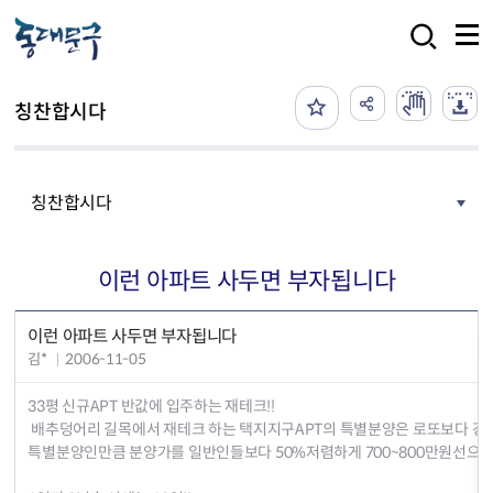
본문 바로가기
검색
칭찬합시다
칭찬합시다
이런 아파트 사두면 부자됩니다
이런 아파트 사두면 부자됩니다
김*
2006-11-05
33평 신규APT 반값에 입주하는 재테크!!
배추덩어리 길목에서 재테크 하는 택지지구APT의 특별분양은 로또보다 강한
특별분양인만큼 분양가를 일반인들보다 50%저렴하게 700~800만원선으로 