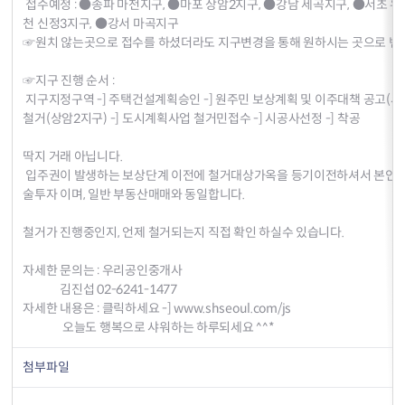
접수예정 : ●송파 마천지구, ●마포 상암2지구, ●강남 세곡지구, ●서초 우
천 신정3지구, ●강서 마곡지구
☞원치 않는곳으로 접수를 하셨더라도 지구변경을 통해 원하시는 곳으로 변경
☞지구 진행 순서 :
지구지정구역 -] 주택건설계획승인 -] 원주민 보상계획 및 이주대책 공고(세곡
철거(상암2지구) -] 도시계획사업 철거민접수 -] 시공사선정 -] 착공
딱지 거래 아닙니다.
입주권이 발생하는 보상단계 이전에 철거대상가옥을 등기이전하셔서 본인의
술투자 이며, 일반 부동산매매와 동일합니다.
철거가 진행중인지, 언제 철거되는지 직접 확인 하실수 있습니다.
자세한 문의는 : 우리공인중개사
김진섭 02-6241-1477
자세한 내용은 : 클릭하세요 -] www.shseoul.com/js
오늘도 행복으로 샤워하는 하루되세요 ^^*
첨부파일