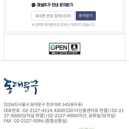
채널추가 안내 문자받기
문자받기
※ 입력한 휴대폰번호 정보는 저장되지 않습니다.
컨텐츠 정보
[02565]서울시 동대문구 천호대로 145(용두동)
대표번호 : 02-2127-4114, 4300(120 다산콜센터로 연결) | 02-21
27-5000(당직실 연결) | 02-2127-4000(야간, 공휴일/당직실)
FAX : 02-2127-5096 (종합상황실)