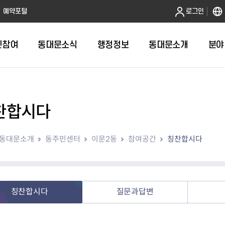
본문 바로가기
예약포털
로그인
민참여
동대문소식
행정정보
동대문소개
분야
찬합시다
인터넷민원발급
정보공개제도안내
조직도
청년소식
민원FAQ
공유도시 
동대문구 
발주계획
한눈에보기
복지소식
도
보건소인터넷민원발급
비공개세부기준
직원검색
서울청년센터 동대문
국민신문고(
공유게시판
주정차 단속
입찰정보
민원안내
의료·요양
동대문소개
동주민센터
이문2동
참여공간
칭찬합시다
대형폐기물신청
행정정보 사전공표
청사안내
DDM 청년창업센터
민원통합상
공유공간 대
계약현황
위원회
바우처사업
내
획
거주자우선주차신청
정보공개청구 TOP 10
찾아오시는 길
취업역량 강화
적극행정
계약 희망업
신설동
복지시설
운용현황
리사업
온라인현수막신청
정보목록
동대문구청 이용지도
참여문화 조성
바가지 요금
관련정보
용두동
아동청소년
자녀지원 안내
청년 행정체험단 신청
결재문서 공개
관련링크
제기동
노인
안
문구
업무추진비 공개
청년정책 문자알림서비스
전농1동
저소득
칭찬합시다
질문과답변
지출집행내역 공개
전농2동
장애인
사전
보조금공개
답십리1동
여성친화도