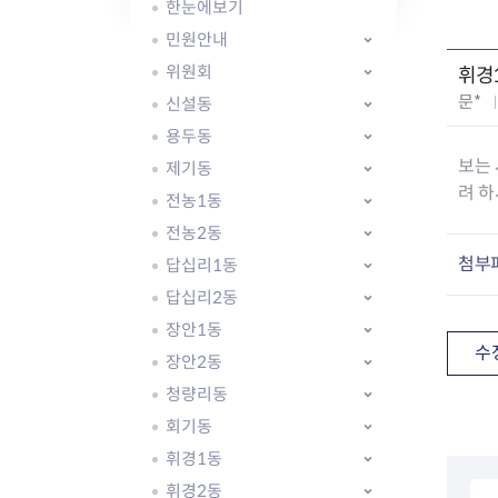
자주묻는질문
유관기관소식
월별행사달력
원어민 화상영어
한눈에보기
새소식
공모사업 알림방
동국 천문대
민원안내
코로나19
동대문교육협력특화지구
위원회
휘경
교육경비보조금 지원
작
문*
신설동
성
용두동
자
보는 
제기동
:
려 하
전농1동
전농2동
AI 사업 등록 관리제
첨부
답십리1동
동대문구 AI 사업 현황
지리교통소식
문화체육소식
도로명주소 안내
행사 및 프로그
답십리2동
국내도시
상세주소 부여제도
이용안내
문화체육시설
장안1동
국외도시
지리정보
공원녹지현황
수
장안2동
자매도시 혜택
대중교통
단체안내
청량리동
직거래장터쇼핑몰
자전거
동대문문화재단
회기동
주차장
우회전알리미
휘경1동
휘경2동