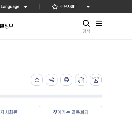
Language
주요사이트
별정보
사이트맵
검색
동대문
문자알림서비스
칭찬합시다
자치법규
교육기관
재난안전소식
상담민원)
 문자 알림
 통합돌봄사업
나눔의 장터마당
행정규제개혁
공공기관
안전문화운동
담창구
관 시설 안내
행정처분
우리 동네 안전지도
체 접수
온라인행정심판
재난별 행동요령
 신고
주민조례청구
안전보험·공제
법률상담
안전 체험·교육
재난유형별 주요정책사업
자치회관
찾아가는 골목회의
재난약자 행동요령
시