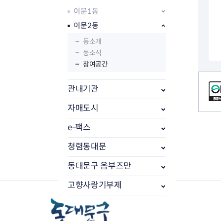
이문1동
이문2동
동소개
동소식
참여공간
컨텐츠 정보
관내기관
자매도시
e-팩스
부동산소식
조상땅찾기
청렴동대문
부동산중개업소현황
동대문구 옴부즈만
부동산중개업 알림판
부동산중개보수(중개수수료)
고향사랑기부제
바뀐지번찾기
토지등급열기
개별공시지가