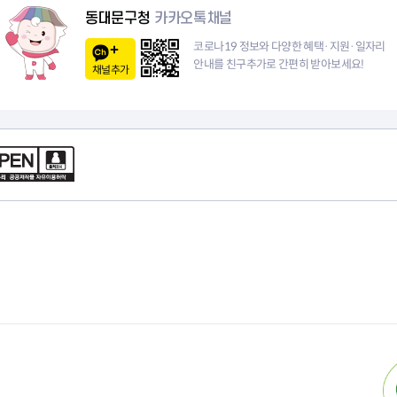
청렴자료방
석면건축물 DB
ESG경제
동대문구청
카카오톡채널
감사실시결과
탄소중립 생활 실천 캠페인
민생회복소
코로나19 정보와 다양한 혜택·지원·일자리
구민감사참여
보행환경 개선사업
안내를 친구추가로 간편히 받아보세요!
채널추가
업무추진비 공개
공중화장실 찾기
보조금공개
탄소중립지원센터
구민감사관활동