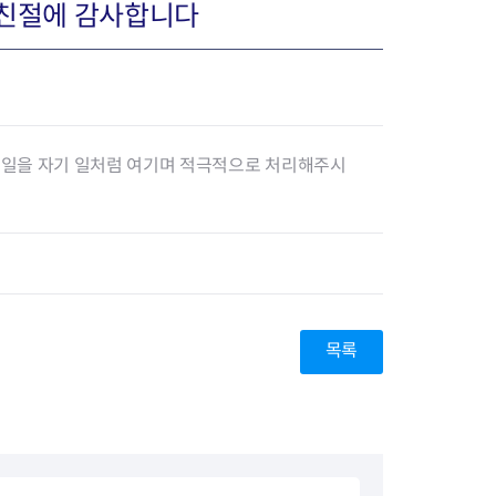
친절에 감사합니다
장협의체
년아지트
제 일을 자기 일처럼 여기며 적극적으로 처리해주시
식
도시정비소식
금지원
공동주택현황
소개
사이트
고향사랑기부제
정비사업구역현황
청방법 및 처리
센터
답례물품
재건축
목록
공표
착한가격업소
재개발
민원신청
착한가격업소 추천
재정비촉진
물가정보
지구단위계획
석면해체·제거일정
 기업
청량리 중심지 육성