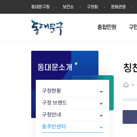
동
동대문구청
보건소
구의회
문화관광
대
문
구
종합민원
구
칭
동대문소개
민원실안내
온라인접수
구정소식
주요업무계획(2024년~)
역사
교육소식
여권
구민제안
구보
예산일반현황
휘장(CI)
일자리소식
온라인번호표 발급(대기현황)
온라인접수내역
보도자료
주요업무계획(~2023년)
상징물
교육프로그램
세무
설문조사
동대문구소식지
주민참여예산제
상징말(BI)
일자리센터
홈
민원편람(민원서식)
언론보도
주요업무성과
홍보동영상
자치회관
건설관리
실버 소식지
지방재정공시
캐릭터
직업소개사업
구정현황
무인민원발급기
포토구정
비전 2026
기본현황
정보화교육
자동차·교통
동대문 생활안
중기지방재정계
슬로건
동행일자리사업
민원편의시책 및 제도
고시공고
동대문구청장직 인수위원회 백
행정구역
여성복지관
부동산
홍보물
세입,세출예산 
캐치프레이즈
지역공동체일자
구정 브랜드
가족관계등록 제신고 후속절차
입법예고
서
꽃의 도시
평생학습관
건축
출산‧양육‧다
예산낭비신고
도시브랜드
구청안내
원스톱 통합안내
문화행사
월중주요행사
Walking City
교육지원센터
정보통신
예산낭비절감제
그린나래 동대
행정서비스헌장
강좌교육
정책실명제
구민 아카데미 신청
자료실
동주민센터
어디서나민원
추진현황
채용공고
수상현황
민방위
재정(예산)용어