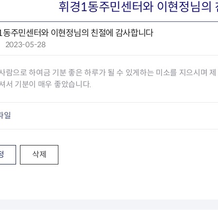
회의공개
답십리2동
출산육아
휘경1동주민센터와 이현정님의 
공유재산 정보
장안1동
주거
조직운영 핵심지표
장안2동
보듬누리
1동주민센터와 이현정님의 친절에 감사합니다
위원회 현황
청량리동
지역사회보
작
2023-05-28
동대문구 기억여행
회기동
자원봉사
성
공공데이터개방
휘경1동
보훈
일
휘경2동
DDM 청소
사람으로 하여금 기분 좋은 하루가 될 수 있게하는 미소를 지으시며 
:
이문1동
셔서 기분이 매우 좋았습니다.
이문2동
파일
청소환경소식
지역경제소
램
쓰레기배출및수거
중소기업자
공직자부조리신고
종량제봉투 및 납부필증
옴부즈만 
기업 관련 
하도급부조리신고
대형폐기물신청
고충민원 신
사이버창업
정
삭제
공익신고
재활용센터
조사결과 
동대문구 
부패행위신고
정화조청소
옴부즈만 
숨어있는 
행동강령위반신고
환경오염현황
장바구니 
복지·보조금 부정신고
환경개선부담금
전통시장
구민고객의 권리
환경제도
사회적경제