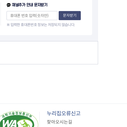
지원센터
도시디자인
채널추가 안내 문자받기
비쿠폰 안내
건설공사알림
문자받기
장안동283-1일대 개발사업
역세권 활성화사업
※ 입력한 휴대폰번호 정보는 저장되지 않습니다.
장안동 일대 종합발전계획 수
립
서울도시공간포털
지역주택조합사업
누리집오류신고
찾아오시는길