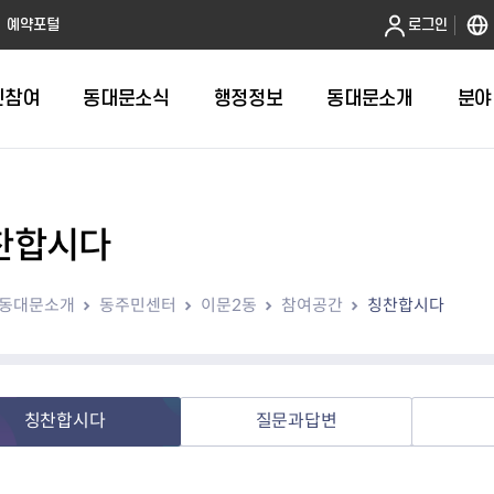
본문 바로가기
예약포털
로그인
민참여
동대문소식
행정정보
동대문소개
분야
찬합시다
인터넷민원발급
정보공개제도안내
조직도
청년소식
민원FAQ
공유도시 
동대문구 
발주계획
한눈에보기
복지소식
도
보건소인터넷민원발급
비공개세부기준
직원검색
서울청년센터 동대문
국민신문고(
공유게시판
주정차 단속
입찰정보
민원안내
의료·요양
동대문소개
동주민센터
이문2동
참여공간
칭찬합시다
대형폐기물신청
행정정보 사전공표
청사안내
DDM 청년창업센터
민원통합상
공유공간 대
계약현황
위원회
바우처사업
내
획
거주자우선주차신청
정보공개청구 TOP 10
찾아오시는 길
취업역량 강화
적극행정
계약 희망업
신설동
복지시설
운용현황
리사업
온라인현수막신청
정보목록
동대문구청 이용지도
참여문화 조성
바가지 요금
관련정보
용두동
아동청소년
자녀지원 안내
청년 행정체험단 신청
결재문서 공개
관련링크
제기동
노인
안
문구
업무추진비 공개
청년정책 문자알림서비스
전농1동
저소득
칭찬합시다
질문과답변
지출집행내역 공개
전농2동
장애인
사전
보조금공개
답십리1동
여성친화도