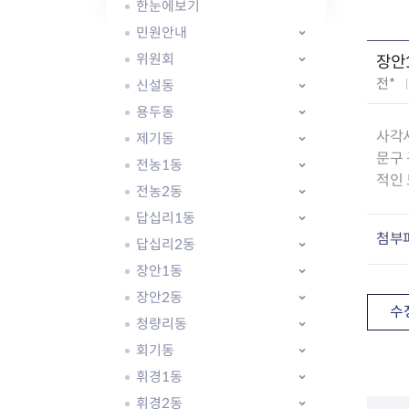
자주묻는질문
유관기관소식
월별행사달력
원어민 화상영어
한눈에보기
새소식
공모사업 알림방
동국 천문대
민원안내
코로나19
동대문교육협력특화지구
위원회
장안
교육경비보조금 지원
작
전*
신설동
성
용두동
자
사각시
제기동
:
문구 
전농1동
적인 
전농2동
AI 사업 등록 관리제
답십리1동
동대문구 AI 사업 현황
지리교통소식
문화체육소식
첨부
도로명주소 안내
행사 및 프로그
답십리2동
국내도시
상세주소 부여제도
이용안내
문화체육시설
장안1동
국외도시
지리정보
공원녹지현황
장안2동
자매도시 혜택
대중교통
단체안내
수
청량리동
직거래장터쇼핑몰
자전거
동대문문화재단
회기동
주차장
우회전알리미
휘경1동
휘경2동