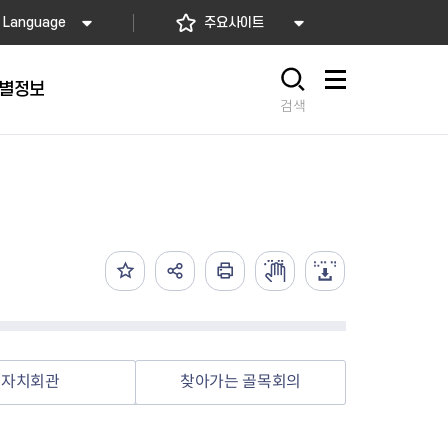
Language
주요사이트
별정보
사이트맵
검색
동대문
문자알림서비스
칭찬합시다
자치법규
교육기관
재난안전소식
상담민원)
 문자 알림
 통합돌봄사업
나눔의 장터마당
행정규제개혁
공공기관
안전문화운동
담창구
관 시설 안내
행정처분
우리 동네 안전지도
체 접수
온라인행정심판
재난별 행동요령
 신고
주민조례청구
안전보험·공제
법률상담
안전 체험·교육
재난유형별 주요정책사업
자치회관
찾아가는 골목회의
재난약자 행동요령
시