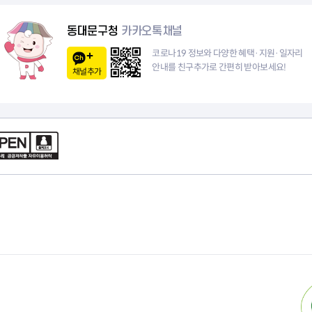
청렴자료방
석면건축물 DB
ESG경제
감사실시결과
탄소중립 생활 실천 캠페인
민생회복소
동대문구청
카카오톡채널
구민감사참여
보행환경 개선사업
코로나19 정보와 다양한 혜택·지원·일자리
업무추진비 공개
공중화장실 찾기
안내를 친구추가로 간편히 받아보세요!
채널추가
보조금공개
탄소중립지원센터
구민감사관활동