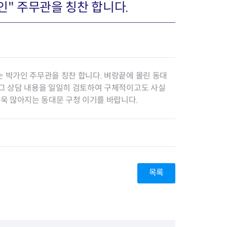
인" 주무관을 칭찬 합니다.
장협의체
년아지트
 박가인 주무관을 칭찬 합니다. 벼랑끝에 몰린 동대
 그 상담 내용을 일일히 검토하여 구체적이고도 사실
더욱 많아지는 동대문 구청 이기를 바랍니다.
식
도시정비소식
금지원
공동주택현황
소개
사이트
고향사랑기부제
정비사업구역현황
청방법 및 처리
센터
답례물품
재건축
공표
착한가격업소
재개발
목록
민원신청
착한가격업소 추천
재정비촉진
물가정보
지구단위계획
석면해체·제거일정
 기업
청량리 중심지 육성