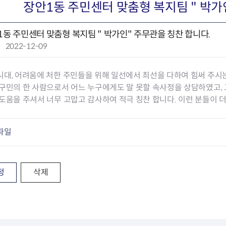
회의공개
답십리2동
출산육아
장안1동 주민센터 맞춤형 복지팀 " 박가
공유재산 정보
장안1동
주거
조직운영 핵심지표
장안2동
보듬누리
1동 주민센터 맞춤형 복지팀 " 박가인" 주무관을 칭찬 합니다.
위원회 현황
청량리동
지역사회보
작
2022-12-09
동대문구 기억여행
회기동
자원봉사
성
공공데이터개방
휘경1동
보훈
일
휘경2동
DDM 청소
대, 어려움에 처한 주민들을 위해 일선에서 최선을 다하여 힘써 주시는
:
이문1동
구민의 한 사람으로서 어느 누구에게도 말 못할 속사정을 상담하였고,
이문2동
도움을 주셔서 너무 고맙고 감사하여 적극 칭찬 합니다. 이런 분들이 
청소환경소식
지역경제소
파일
램
쓰레기배출및수거
중소기업자
공직자부조리신고
종량제봉투 및 납부필증
옴부즈만 
기업 관련 
하도급부조리신고
대형폐기물신청
고충민원 신
사이버창업
공익신고
재활용센터
조사결과 
동대문구 
정
삭제
부패행위신고
정화조청소
옴부즈만 
숨어있는 
행동강령위반신고
환경오염현황
장바구니 
복지·보조금 부정신고
환경개선부담금
전통시장
구민고객의 권리
환경제도
사회적경제