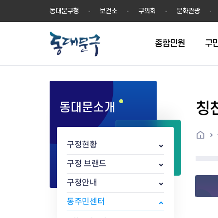
동
동대문구청
보건소
구의회
문화관광
대
문
구
종합민원
구
칭
동대문소개
민원실안내
온라인접수
구정소식
주요업무계획(2024년~)
역사
교육소식
여권
구민제안
구보
예산일반현황
휘장(CI)
일자리소식
온라인번호표 발급(대기현황)
온라인접수내역
보도자료
주요업무계획(~2023년)
상징물
교육프로그램
세무
설문조사
동대문구소식지
주민참여예산제
상징말(BI)
일자리센터
홈
민원편람(민원서식)
언론보도
주요업무성과
홍보동영상
자치회관
건설관리
실버 소식지
지방재정공시
캐릭터
직업소개사업
구정현황
무인민원발급기
포토구정
비전 2026
기본현황
정보화교육
자동차·교통
동대문 생활안
중기지방재정계
슬로건
동행일자리사업
민원편의시책 및 제도
고시공고
동대문구청장직 인수위원회 백
행정구역
여성복지관
부동산
홍보물
세입,세출예산 
캐치프레이즈
지역공동체일자
구정 브랜드
가족관계등록 제신고 후속절차
입법예고
서
꽃의 도시
평생학습관
건축
출산‧양육‧다
예산낭비신고
도시브랜드
구청안내
원스톱 통합안내
문화행사
월중주요행사
Walking City
교육지원센터
정보통신
예산낭비절감제
그린나래 동대
행정서비스헌장
강좌교육
정책실명제
구민 아카데미 신청
자료실
동주민센터
어디서나민원
추진현황
채용공고
수상현황
민방위
재정(예산)용어