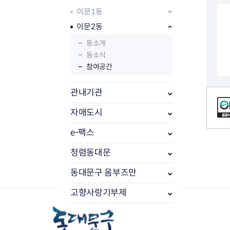
이문1동
이문2동
동소개
동소식
참여공간
관내기관
컨텐츠 정보
자매도시
e-팩스
부동산소식
조상땅찾기
청렴동대문
부동산중개업소현황
동대문구 옴부즈만
부동산중개업 알림판
부동산중개보수(중개수수료)
고향사랑기부제
바뀐지번찾기
토지등급열기
개별공시지가