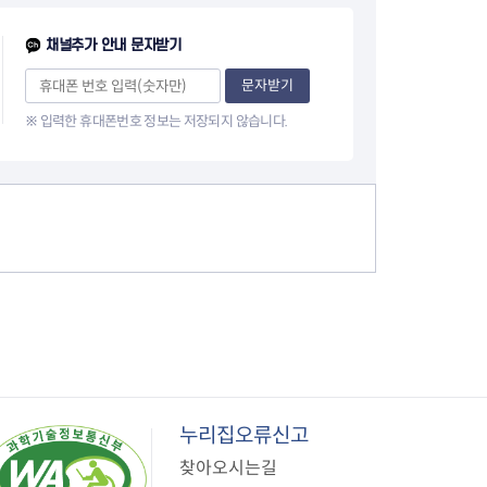
지원센터
도시디자인
비쿠폰 안내
건설공사알림
채널추가 안내 문자받기
장안동283-1일대 개발사업
문자받기
역세권 활성화사업
장안동 일대 종합발전계획 수
※ 입력한 휴대폰번호 정보는 저장되지 않습니다.
립
서울도시공간포털
지역주택조합사업
누리집오류신고
찾아오시는길