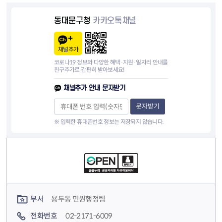
동대문구청
카카오톡채널
채널추가
코로나19 정보와 다양한 혜택·지원·일자리 안내를
친구추가로 간편히 받아보세요!
채널추가 안내 문자받기
문자받기
※ 입력한 휴대폰번호 정보는 저장되지 않습니다.
컨텐츠 정보
컨텐츠 담당자 정보
부서
용두동 민원행정팀
전화번호
02-2171-6009