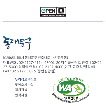
컨텐츠 정보
[02565]서울시 동대문구 천호대로 145(용두동)
대표번호 : 02-2127-4114, 4300(120 다산콜센터로 연결) | 02-21
27-5000(당직실 연결) | 02-2127-4000(야간, 공휴일/당직실)
FAX : 02-2127-5096 (종합상황실)
누리집오류신고
찾아오시는길
직원검색
원격지원