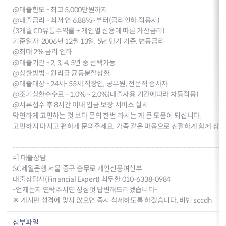
@대출한도 - 최고 5,000만원까지
@대출금리 - 최저 연 6.88%~부터(금리인하 적용시)
(3개월 CD유통수익률 + 개인별 신용에 따른 가산금리)
기준일자: 2006년 12월 13일, 5년 만기 기준, 변동금리
@최대 2% 금리 인하
@대출기간 - 2, 3, 4, 5년 중 선택가능
@상환방법 - 원리금 균등분할상환
@대출대상 - 24세~55세 직장인, 공무원, 전문직 종사자
@조기상환수수료 - 1.0% ~ 2.0%(대출사용 기간에따라 차등적용)
@서류접수 후 8시간 이내 입금 보장 서비스 실시
막연하게 고민하는 것 보다 문의 한번 하시는 게 큰 도움이 되십니다.
고민하지 마시고 편하게 문의주세요. 가족 같은 마음으로 친절하게 함께 상의
-------------------------------------------------------------------------
=] 대출상담
SC제일은행 서울 중구 충무로 개인신용여신부
대출상담사(Financial Expert) 최두환 010-6338-0984
-언제든지 연락주시면 성심껏 답변해드리겠습니다-
※ 게시판 성격에 맞지 않으면 즉시 삭제하도록 하겠습니다. 비번 sccdh
첨부파일