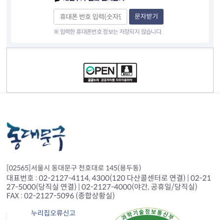
문자받기
※ 입력한 휴대폰번호 정보는 저장되지 않습니다.
컨텐츠 정보
[02565]서울시 동대문구 천호대로 145(용두동)
대표번호 : 02-2127-4114, 4300(120 다산콜센터로 연결) | 02-21
27-5000(당직실 연결) | 02-2127-4000(야간, 공휴일/당직실)
FAX : 02-2127-5096 (종합상황실)
누리집오류신고