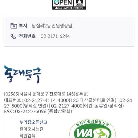
컨텐츠 담당자 정보
부서
답십리2동 민원행정팀
전화번호
02-2171-6244
[02565]서울시 동대문구 천호대로 145(용두동)
대표번호 : 02-2127-4114, 4300(120 다산콜센터로 연결) | 02-21
27-5000(당직실 연결) | 02-2127-4000(야간, 공휴일/당직실)
FAX : 02-2127-5096 (종합상황실)
누리집오류신고
찾아오시는길
직원검색