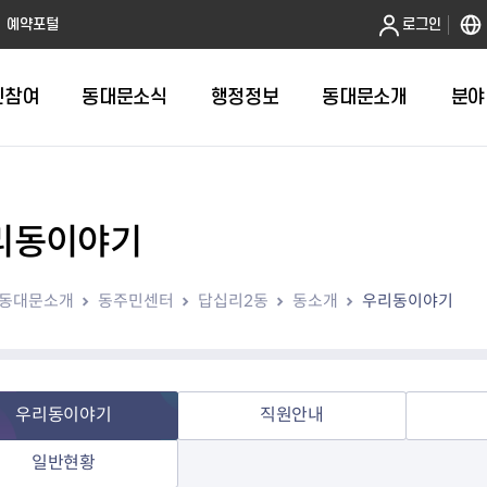
본문 바로가기
예약포털
로그인
민참여
동대문소식
행정정보
동대문소개
분야
리동이야기
인터넷민원발급
정보공개제도안내
조직도
청년소식
민원FAQ
공유도시 
동대문구 
발주계획
한눈에보기
복지소식
도
보건소인터넷민원발급
비공개세부기준
직원검색
서울청년센터 동대문
국민신문고(
공유게시판
주정차 단속
입찰정보
민원안내
의료·요양
동대문소개
동주민센터
답십리2동
동소개
우리동이야기
대형폐기물신청
행정정보 사전공표
청사안내
DDM 청년창업센터
민원통합상
공유공간 대
계약현황
위원회
바우처사업
내
획
거주자우선주차신청
정보공개청구 TOP 10
찾아오시는 길
취업역량 강화
적극행정
계약 희망업
신설동
복지시설
운용현황
리사업
온라인현수막신청
정보목록
동대문구청 이용지도
참여문화 조성
바가지 요금
관련정보
용두동
아동청소년
자녀지원 안내
청년 행정체험단 신청
결재문서 공개
관련링크
제기동
노인
안
문구
업무추진비 공개
청년정책 문자알림서비스
전농1동
저소득
우리동이야기
직원안내
지출집행내역 공개
전농2동
장애인
일반현황
사전
보조금공개
답십리1동
여성친화도