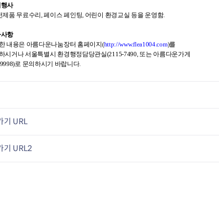
대행사
전제품 무료수리, 페이스 페인팅, 어린이 환경교실 등을 운영함.
타사항
 내용은 아름다운나눔장터 홈페이지(
http://www.flea1004.com
)를
시거나 서울특별시 환경행정담당관실(2115-7490, 또는 아름다운가게
-9998)로 문의하시기 바랍니다.
기 URL
기 URL2