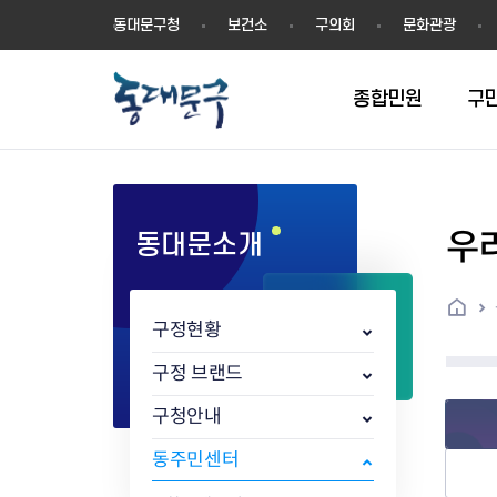
동
동대문구청
보건소
구의회
문화관광
대
문
구
종합민원
구
우
동대문소개
민원실안내
온라인접수
구정소식
주요업무계획(2024년~)
역사
교육소식
여권
구민제안
구보
예산일반현황
휘장(CI)
일자리소식
온라인번호표 발급(대기현황)
온라인접수내역
보도자료
주요업무계획(~2023년)
상징물
교육프로그램
세무
설문조사
동대문구소식지
주민참여예산제
상징말(BI)
일자리센터
홈
민원편람(민원서식)
언론보도
주요업무성과
홍보동영상
자치회관
건설관리
실버 소식지
지방재정공시
캐릭터
직업소개사업
구정현황
무인민원발급기
포토구정
비전 2026
기본현황
정보화교육
자동차·교통
동대문 생활안
중기지방재정계
슬로건
동행일자리사업
민원편의시책 및 제도
고시공고
동대문구청장직 인수위원회 백
행정구역
여성복지관
부동산
홍보물
세입,세출예산 
캐치프레이즈
지역공동체일자
구정 브랜드
가족관계등록 제신고 후속절차
입법예고
서
꽃의 도시
평생학습관
건축
출산‧양육‧다
예산낭비신고
도시브랜드
구청안내
원스톱 통합안내
문화행사
월중주요행사
Walking City
교육지원센터
정보통신
예산낭비절감제
그린나래 동대
행정서비스헌장
강좌교육
정책실명제
구민 아카데미 신청
자료실
동주민센터
어디서나민원
추진현황
채용공고
수상현황
민방위
재정(예산)용어