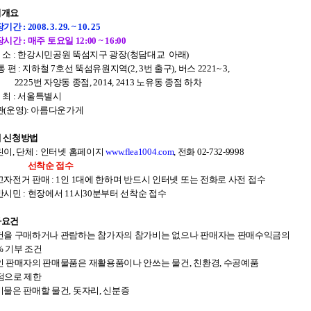
청렴자료방
석면건축물 DB
ESG경제
터개요
감사실시결과
탄소중립 생활 실천 캠페인
민생회복소
간 : 2008. 3. 29. ~ 10. 25
구민감사참여
보행환경 개선사업
시간 : 매주 토요일 12:00 ~ 16:00
 소 : 한강시민공원 뚝섬지구 광장(청담대교 아래)
업무추진비 공개
공중화장실 찾기
통 편 : 지하철 7호선 뚝섬유원지역(2, 3번 출구), 버스 2221~ 3,
보조금공개
탄소중립지원센터
5번 자양동 종점, 2014, 2413 노유동 종점 하차
구민감사관활동
 최 : 서울특별시
관(운영): 아름다운가게
판매 신청방법
린이, 단체 : 인터넷 홈페이지
www.flea1004.com
, 전화 02-732-9998
선착순 접수
고자전거 판매 : 1인 1대에 한하며 반드시 인터넷 또는 전화로 사전 접수
반시민 : 현장에서 11시30분부터 선착순 접수
가요건
건을 구매하거나 관람하는 참가자의 참가비는 없으나 판매자는 판매수익금의
 기부 조건
인 판매자의 판매물품은 재활용품이나 안쓰는 물건, 친환경, 수공예품
으로 제한
비물은 판매할 물건, 돗자리, 신분증