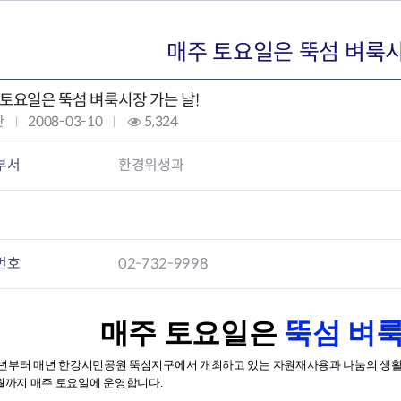
회의공개
답십리2동
출산육아
공유재산 정보
장안1동
주거
조직운영 핵심지표
장안2동
보듬누리
매주 토요일은 뚝섬 벼룩시
위원회 현황
청량리동
지역사회보
동대문구 기억여행
회기동
자원봉사
 토요일은 뚝섬 벼룩시장 가는 날!
공공데이터개방
휘경1동
보훈
관
작
2008-03-10
조
5,324
휘경2동
DDM 청소
성
회
이문1동
일
:
부서
환경위생과
이문2동
:
청소환경소식
지역경제소
램
쓰레기배출및수거
중소기업자
공직자부조리신고
종량제봉투 및 납부필증
옴부즈만 
기업 관련 
번호
02-732-9998
하도급부조리신고
대형폐기물신청
고충민원 신
사이버창업
공익신고
재활용센터
조사결과 
동대문구 
부패행위신고
정화조청소
옴부즈만 
숨어있는 
매주 토요일은
뚝섬 벼룩
행동강령위반신고
환경오염현황
장바구니 
4년부터 매년 한강시민공원 뚝섬지구에서 개최하고 있는 자원재사용과 나눔의 생활문화 
복지·보조금 부정신고
환경개선부담금
전통시장
0월까지 매주 토요일에 운영합니다.
구민고객의 권리
환경제도
사회적경제