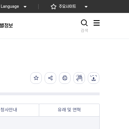
Language
주요사이트
별정보
사이트맵
검색
동대문
문자알림서비스
칭찬합시다
자치법규
교육기관
재난안전소식
상담민원)
 문자 알림
 통합돌봄사업
나눔의 장터마당
행정규제개혁
공공기관
안전문화운동
담창구
관 시설 안내
행정처분
우리 동네 안전지도
체 접수
온라인행정심판
재난별 행동요령
 신고
주민조례청구
안전보험·공제
법률상담
안전 체험·교육
재난유형별 주요정책사업
청사안내
유래 및 연혁
재난약자 행동요령
시