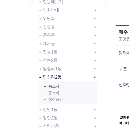
자주묻는질문
유관기관소식
월별행사달력
원어민 화상영어
한눈에보기
새소식
공모사업 알림방
동국 천문대
민원안내
코로나19
동대문교육협력특화지구
위원회
교육경비보조금 지원
신설동
매주
용두동
작
조용
제기동
성
자
전농1동
담당
:
전농2동
AI 사업 등록 관리제
답십리1동
구분
동대문구 AI 사업 현황
지리교통소식
문화체육소식
도로명주소 안내
행사 및 프로그
답십리2동
국내도시
상세주소 부여제도
이용안내
문화체육시설
전화
동소개
국외도시
지리정보
공원녹지현황
동소식
자매도시 혜택
대중교통
단체안내
참여공간
직거래장터쇼핑몰
자전거
동대문문화재단
장안1동
주차장
우회전알리미
장안2동
200
여 1
청량리동