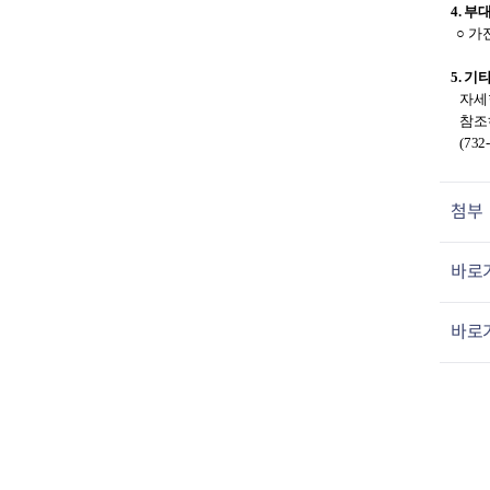
4. 부
전세사기피해
○ 가
5. 기
자세한
참조하
(732
첨부
바로가
바로가