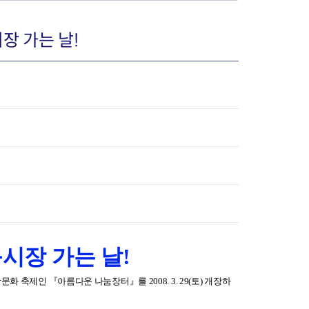
장 가는 날!
장협의체
년아지트
식
도시정비소식
금지원
공동주택현황
소개
사이트
고향사랑기부제
정비사업구역현황
청방법 및 처리
센터
답례물품
재건축
공표
착한가격업소
재개발
민원신청
착한가격업소 추천
재정비촉진
시장 가는 날!
물가정보
지구단위계획
축제인 『아름다운 나눔장터』를 2008. 3. 29(토) 개장하
석면해체·제거일정
 기업
청량리 중심지 육성