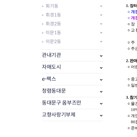
회기동
1. 장
○ 개장기
휘경1동
○ 개장
휘경2동
○ 장
○ 교 
이문1동
222
이문2동
○ 주
○ 주
관내기관
2. 
자매도시
○ 어
e-팩스
○ 중
부동산소식
○ 일
조상땅찾기
청렴동대문
부동산중개업소현황
3. 참
동대문구 옴부즈만
○ 물
부동산중개업 알림판
10%
부동산중개보수(중개수수료)
고향사랑기부제
○ 개
바뀐지번찾기
80점
토지등급열기
○ 준
개별공시지가