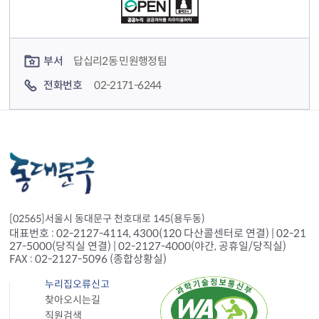
컨텐츠 담당자 정보
부서
답십리2동 민원행정팀
전화번호
02-2171-6244
[02565]서울시 동대문구 천호대로 145(용두동)
대표번호 : 02-2127-4114, 4300(120 다산콜센터로 연결) | 02-21
27-5000(당직실 연결) | 02-2127-4000(야간, 공휴일/당직실)
FAX : 02-2127-5096 (종합상황실)
누리집오류신고
찾아오시는길
직원검색