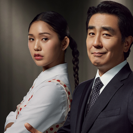
청렴자료방
석면건축물 DB
ESG경제
감사실시결과
탄소중립 생활 실천 캠페인
민생회복소
구민감사참여
보행환경 개선사업
업무추진비 공개
공중화장실 찾기
보조금공개
탄소중립지원센터
구민감사관활동