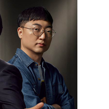
지원센터
도시디자인
비쿠폰 안내
건설공사알림
장안동283-1일대 개발사업
역세권 활성화사업
장안동 일대 종합발전계획 수
립
서울도시공간포털
지역주택조합사업