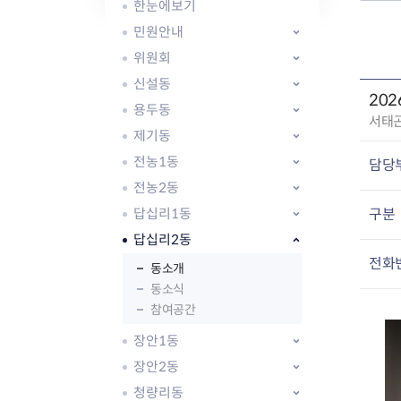
자주묻는질문
유관기관소식
월별행사달력
원어민 화상영어
한눈에보기
새소식
공모사업 알림방
동국 천문대
민원안내
코로나19
동대문교육협력특화지구
위원회
교육경비보조금 지원
신설동
20
용두동
작
서태
제기동
성
자
전농1동
담당
:
전농2동
AI 사업 등록 관리제
답십리1동
구분
동대문구 AI 사업 현황
지리교통소식
문화체육소식
도로명주소 안내
행사 및 프로그
답십리2동
국내도시
상세주소 부여제도
이용안내
문화체육시설
전화
동소개
국외도시
지리정보
공원녹지현황
동소식
자매도시 혜택
대중교통
단체안내
참여공간
직거래장터쇼핑몰
자전거
동대문문화재단
장안1동
주차장
우회전알리미
장안2동
청량리동