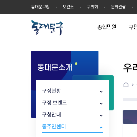
동
동대문구청
보건소
구의회
문화관광
대
문
구
종합민원
구
우
동대문소개
민원실안내
온라인접수
구정소식
주요업무계획(2024년~)
역사
교육소식
여권
구민제안
구보
예산일반현황
휘장(CI)
일자리소식
온라인번호표 발급(대기현황)
온라인접수내역
보도자료
주요업무계획(~2023년)
상징물
교육프로그램
세무
설문조사
동대문구소식지
주민참여예산제
상징말(BI)
일자리센터
홈
민원편람(민원서식)
언론보도
주요업무성과
홍보동영상
자치회관
건설관리
실버 소식지
지방재정공시
캐릭터
직업소개사업
구정현황
무인민원발급기
포토구정
비전 2026
기본현황
정보화교육
자동차·교통
동대문 생활안
중기지방재정계
슬로건
동행일자리사업
민원편의시책 및 제도
고시공고
동대문구청장직 인수위원회 백
행정구역
여성복지관
부동산
홍보물
세입,세출예산 
캐치프레이즈
지역공동체일자
구정 브랜드
가족관계등록 제신고 후속절차
입법예고
서
꽃의 도시
평생학습관
건축
출산‧양육‧다
예산낭비신고
도시브랜드
구청안내
원스톱 통합안내
문화행사
월중주요행사
Walking City
교육지원센터
정보통신
예산낭비절감제
그린나래 동대
행정서비스헌장
강좌교육
정책실명제
구민 아카데미 신청
자료실
동주민센터
어디서나민원
추진현황
채용공고
수상현황
민방위
재정(예산)용어