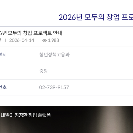
회의공개
답십리2동
출산육아
공유재산 정보
장안1동
주거
조직운영 핵심지표
장안2동
보듬누리
2026년 모두의 창업 프
위원회 현황
청량리동
지역사회보
동대문구 기억여행
회기동
자원봉사
26년 모두의 창업 프로젝트 안내
공공데이터개방
휘경1동
보훈
곤
작
2026-04-14
조
1,988
휘경2동
DDM 청소
성
회
이문1동
일
:
부서
청년정책고용과
이문2동
:
중앙
청소환경소식
지역경제소
램
쓰레기배출및수거
중소기업자
공직자부조리신고
종량제봉투 및 납부필증
옴부즈만 
기업 관련 
번호
02-739-9157
하도급부조리신고
대형폐기물신청
고충민원 신
사이버창업
공익신고
재활용센터
조사결과 
동대문구 
부패행위신고
정화조청소
옴부즈만 
숨어있는 
행동강령위반신고
환경오염현황
장바구니 
복지·보조금 부정신고
환경개선부담금
전통시장
구민고객의 권리
환경제도
사회적경제