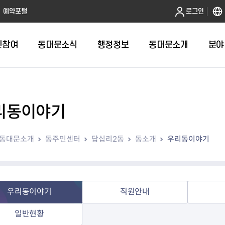
본문 바로가기
예약포털
로그인
민참여
동대문소식
행정정보
동대문소개
분야
리동이야기
인터넷민원발급
정보공개제도안내
조직도
청년소식
민원FAQ
공유도시 
동대문구 
발주계획
한눈에보기
복지소식
도
보건소인터넷민원발급
비공개세부기준
직원검색
서울청년센터 동대문
국민신문고(
공유게시판
주정차 단속
입찰정보
민원안내
의료·요양
동대문소개
동주민센터
답십리2동
동소개
우리동이야기
대형폐기물신청
행정정보 사전공표
청사안내
DDM 청년창업센터
민원통합상
공유공간 대
계약현황
위원회
바우처사업
내
획
거주자우선주차신청
정보공개청구 TOP 10
찾아오시는 길
취업역량 강화
적극행정
계약 희망업
신설동
복지시설
운용현황
리사업
온라인현수막신청
정보목록
동대문구청 이용지도
참여문화 조성
바가지 요금
관련정보
용두동
아동청소년
자녀지원 안내
청년 행정체험단 신청
결재문서 공개
관련링크
제기동
노인
안
문구
업무추진비 공개
청년정책 문자알림서비스
전농1동
저소득
우리동이야기
직원안내
지출집행내역 공개
전농2동
장애인
일반현황
사전
보조금공개
답십리1동
여성친화도