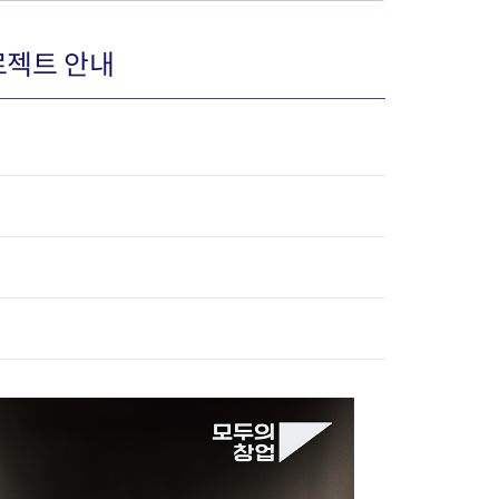
로젝트 안내
장협의체
년아지트
식
도시정비소식
금지원
공동주택현황
소개
사이트
고향사랑기부제
정비사업구역현황
청방법 및 처리
센터
답례물품
재건축
공표
착한가격업소
재개발
민원신청
착한가격업소 추천
재정비촉진
물가정보
지구단위계획
석면해체·제거일정
 기업
청량리 중심지 육성