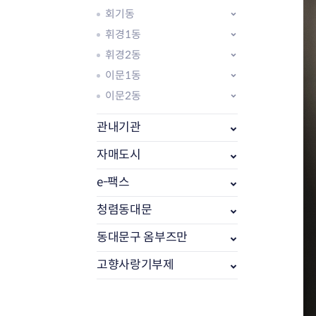
회기동
휘경1동
휘경2동
이문1동
이문2동
관내기관
자매도시
e-팩스
부동산소식
조상땅찾기
청렴동대문
부동산중개업소현황
동대문구 옴부즈만
부동산중개업 알림판
부동산중개보수(중개수수료)
고향사랑기부제
바뀐지번찾기
토지등급열기
개별공시지가