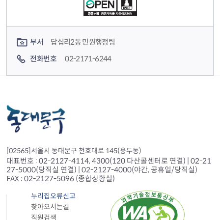
컨텐츠 담당자 정보
부서
답십리2동 민원행정팀
전화번호
02-2171-6244
[02565]서울시 동대문구 천호대로 145(용두동)
대표번호 : 02-2127-4114, 4300(120 다산콜센터로 연결) | 02-21
27-5000(당직실 연결) | 02-2127-4000(야간, 공휴일/당직실)
FAX : 02-2127-5096 (종합상황실)
누리집오류신고
찾아오시는길
직원검색