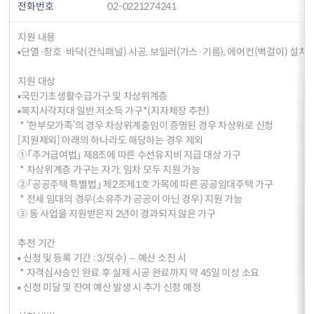
전화번호
02-0221274241
지원 내용
▪단열·창호·바닥(건식패널) 시공, 보일러(가스·기름), 에어컨(벽걸이) 설치 
지원 대상
▪국민기초생활수급가구 및 차상위계층
▪복지사각지대 일반 저소득 가구*(지자체장 추천)
* ‘한부모가족’의 경우 차상위계층임이 증명된 경우 차상위로 신청
[지원제외] 아래의 하나라도 해당하는 경우 제외
①「주거급여법」 제8조에 따른 수선유지비 지급 대상 가구
* 차상위계층 가구는 자가, 임차 모두 지원 가능
②「공공주택 특별법」 제2조제1호 가목에 따른 공공임대주택 가구
* 전세 임대의 경우(소유주가 공공이 아닌 경우) 지원 가능
③ 동 사업을 지원받은지 2년이 경과되지 않은 가구
추천 기간
▪ 신청 및 등록 기간 : 3/5(수) ∼ 예산 소진 시
* 자격심사승인 완료 후 실제 시공 완료까지 약 45일 이상 소요
▪ 신청 미달 및 잔여 예산 발생 시 추가 신청 예정