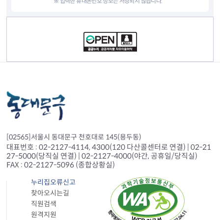
※ 입력한 휴대폰번호 정보는 저장되지 않습니다.
컨텐츠 정보
[02565]서울시 동대문구 천호대로 145(용두동)
대표번호 : 02-2127-4114, 4300(120 다산콜센터로 연결) | 02-21
27-5000(당직실 연결) | 02-2127-4000(야간, 공휴일/당직실)
FAX : 02-2127-5096 (종합상황실)
누리집오류신고
찾아오시는길
직원검색
원격지원