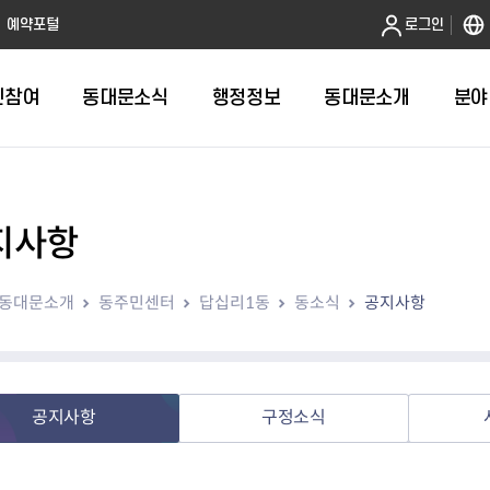
본문 바로가기
예약포털
로그인
민참여
동대문소식
행정정보
동대문소개
분야
지사항
인터넷민원발급
정보공개제도안내
조직도
청년소식
민원FAQ
공유도시 
동대문구 
발주계획
한눈에보기
복지소식
도
보건소인터넷민원발급
비공개세부기준
직원검색
서울청년센터 동대문
국민신문고(
공유게시판
주정차 단속
입찰정보
민원안내
의료·요양
동대문소개
동주민센터
답십리1동
동소식
공지사항
대형폐기물신청
행정정보 사전공표
청사안내
DDM 청년창업센터
민원통합상
공유공간 대
계약현황
위원회
바우처사업
내
획
거주자우선주차신청
정보공개청구 TOP 10
찾아오시는 길
취업역량 강화
적극행정
계약 희망업
신설동
복지시설
운용현황
리사업
온라인현수막신청
정보목록
동대문구청 이용지도
참여문화 조성
바가지 요금
관련정보
용두동
아동청소년
자녀지원 안내
청년 행정체험단 신청
결재문서 공개
관련링크
제기동
노인
안
문구
업무추진비 공개
청년정책 문자알림서비스
전농1동
저소득
공지사항
구정소식
지출집행내역 공개
전농2동
장애인
사전
보조금공개
답십리1동
여성친화도