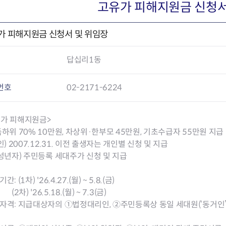
회의공개
답십리2동
출산육아
고유가 피해지원금 신청서
공유재산 정보
장안1동
주거
조직운영 핵심지표
장안2동
보듬누리
가 피해지원금 신청서 및 위임장
위원회 현황
청량리동
지역사회보
동대문구 기억여행
회기동
자원봉사
답십리1동
공공데이터개방
휘경1동
보훈
휘경2동
DDM 청소
이문1동
번호
02-2171-6224
이문2동
유가 피해지원금>
청소환경소식
지역경제소
득하위 70% 10만원, 차상위·한부모 45만원, 기초수급자 55만원 지급
램
쓰레기배출및수거
중소기업자
성인) 2007.12.31. 이전 출생자는 개인별 신청 및 지급
공직자부조리신고
종량제봉투 및 납부필증
옴부즈만 
기업 관련 
미성년자) 주민등록 세대주가 신청 및 지급
하도급부조리신고
대형폐기물신청
고충민원 신
사이버창업
공익신고
재활용센터
조사결과 
동대문구 
간: (1차) '26.4.27.(월) ~ 5.8.(금)
부패행위신고
정화조청소
옴부즈만 
숨어있는 
) '26.5.18.(월) ~ 7.3(금)
행동강령위반신고
환경오염현황
장바구니 
자격: 지급대상자의 ①법정대리인, ②주민등록상 동일 세대원(‘동거인’ 
복지·보조금 부정신고
환경개선부담금
전통시장
구민고객의 권리
환경제도
사회적경제