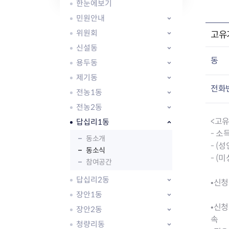
자주묻는질문
유관기관소식
월별행사달력
원어민 화상영어
한눈에보기
새소식
공모사업 알림방
동국 천문대
민원안내
코로나19
동대문교육협력특화지구
위원회
고유
교육경비보조금 지원
신설동
동
용두동
제기동
전화
전농1동
전농2동
AI 사업 등록 관리제
<고
답십리1동
동대문구 AI 사업 현황
지리교통소식
문화체육소식
- 소
도로명주소 안내
행사 및 프로그
동소개
- (
국내도시
상세주소 부여제도
이용안내
문화체육시설
동소식
- (
국외도시
지리정보
공원녹지현황
참여공간
자매도시 혜택
대중교통
단체안내
답십리2동
•신청기
직거래장터쇼핑몰
자전거
동대문문화재단
장안1동
(2차
주차장
•신청
우회전알리미
장안2동
속
청량리동