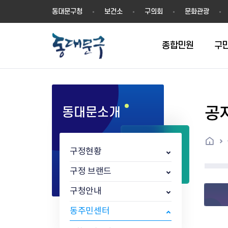
동
동대문구청
보건소
구의회
문화관광
대
문
구
종합민원
구
공
동대문소개
민원실안내
온라인접수
구정소식
주요업무계획(2024년~)
역사
교육소식
여권
구민제안
구보
예산일반현황
휘장(CI)
일자리소식
온라인번호표 발급(대기현황)
온라인접수내역
보도자료
주요업무계획(~2023년)
상징물
교육프로그램
세무
설문조사
동대문구소식지
주민참여예산제
상징말(BI)
일자리센터
홈
민원편람(민원서식)
언론보도
주요업무성과
홍보동영상
자치회관
건설관리
실버 소식지
지방재정공시
캐릭터
직업소개사업
구정현황
무인민원발급기
포토구정
비전 2026
기본현황
정보화교육
자동차·교통
동대문 생활안
중기지방재정계
슬로건
동행일자리사업
민원편의시책 및 제도
고시공고
동대문구청장직 인수위원회 백
행정구역
여성복지관
부동산
홍보물
세입,세출예산 
캐치프레이즈
지역공동체일자
구정 브랜드
가족관계등록 제신고 후속절차
입법예고
서
꽃의 도시
평생학습관
건축
출산‧양육‧다
예산낭비신고
도시브랜드
구청안내
원스톱 통합안내
문화행사
월중주요행사
Walking City
교육지원센터
정보통신
예산낭비절감제
그린나래 동대
행정서비스헌장
강좌교육
정책실명제
구민 아카데미 신청
자료실
동주민센터
어디서나민원
추진현황
채용공고
수상현황
민방위
재정(예산)용어