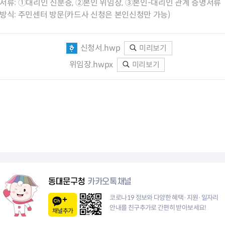
서류: ①대리인 신분증, ②본인 위임장, ③본인-대리인 관계 증명서류
청렴자료방
석면건축물 DB
ESG경제
방식: 주민센터 방문(카드사 신청은 본인신청만 가능)
감사실시결과
탄소중립 생활 실천 캠페인
민생회복소
구민감사참여
보행환경 개선사업
업무추진비 공개
공중화장실 찾기
신청서.hwp
미리보기
보조금공개
탄소중립지원센터
위임장.hwpx
미리보기
구민감사관활동
동대문구청
카카오톡채널
코로나19 정보와 다양한 혜택·지원·일자리
안내를 친구추가로 간편히 받아보세요!
채널추가