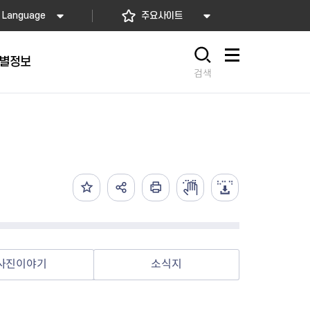
Language
주요사이트
별정보
사이트맵
검색
동대문
문자알림서비스
칭찬합시다
자치법규
교육기관
재난안전소식
상담민원)
 문자 알림
 통합돌봄사업
나눔의 장터마당
행정규제개혁
공공기관
안전문화운동
담창구
관 시설 안내
행정처분
우리 동네 안전지도
체 접수
온라인행정심판
재난별 행동요령
 신고
주민조례청구
안전보험·공제
법률상담
안전 체험·교육
재난유형별 주요정책사업
사진이야기
소식지
재난약자 행동요령
시