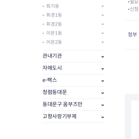
•필요
회기동
•신청
휘경1동
휘경2동
이문1동
첨부
이문2동
관내기관
자매도시
e-팩스
부동산소식
조상땅찾기
청렴동대문
부동산중개업소현황
동대문구 옴부즈만
부동산중개업 알림판
부동산중개보수(중개수수료)
고향사랑기부제
바뀐지번찾기
토지등급열기
개별공시지가