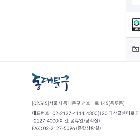
전세사기피해
컨텐츠 정보
컨텐츠 담당자 정보
[02565]서울시 동대문구 천호대로 145(용두동)
대표번호 : 02-2127-4114, 4300(120 다산콜센터로 연결)
-2127-4000(야간, 공휴일/당직실)
FAX : 02-2127-5096 (종합상황실)