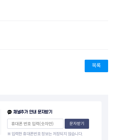
지원센터
도시디자인
비쿠폰 안내
건설공사알림
장안동283-1일대 개발사업
역세권 활성화사업
장안동 일대 종합발전계획 수
립
서울도시공간포털
지역주택조합사업
목록
채널추가 안내 문자받기
문자받기
※ 입력한 휴대폰번호 정보는 저장되지 않습니다.