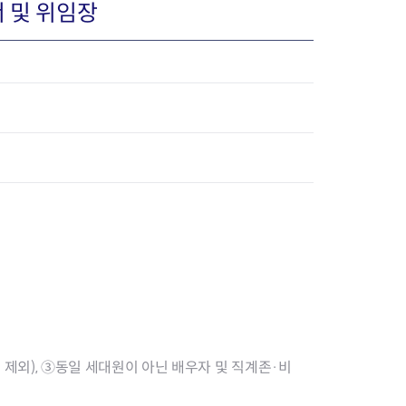
 및 위임장
장협의체
년아지트
식
도시정비소식
금지원
공동주택현황
소개
사이트
고향사랑기부제
정비사업구역현황
청방법 및 처리
센터
답례물품
재건축
공표
착한가격업소
재개발
민원신청
착한가격업소 추천
재정비촉진
물가정보
지구단위계획
제외), ③동일 세대원이 아닌 배우자 및 직계존·비
석면해체·제거일정
 기업
청량리 중심지 육성