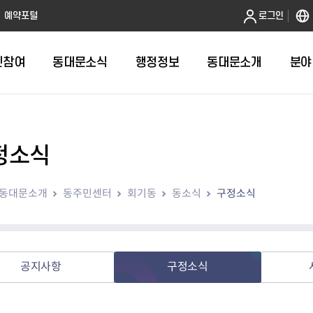
본문 바로가기
예약포털
로그인
민참여
동대문소식
행정정보
동대문소개
분야
정소식
인터넷민원발급
정보공개제도안내
조직도
청년소식
민원FAQ
공유도시 
동대문구 
발주계획
한눈에보기
복지소식
도
보건소인터넷민원발급
비공개세부기준
직원검색
서울청년센터 동대문
국민신문고(
공유게시판
주정차 단속
입찰정보
민원안내
의료·요양
동대문소개
동주민센터
회기동
동소식
구정소식
대형폐기물신청
행정정보 사전공표
청사안내
DDM 청년창업센터
민원통합상
공유공간 대
계약현황
위원회
바우처사업
내
획
거주자우선주차신청
정보공개청구 TOP 10
찾아오시는 길
취업역량 강화
적극행정
계약 희망업
신설동
복지시설
운용현황
리사업
온라인현수막신청
정보목록
동대문구청 이용지도
참여문화 조성
바가지 요금
관련정보
용두동
아동청소년
자녀지원 안내
청년 행정체험단 신청
결재문서 공개
관련링크
제기동
노인
안
문구
업무추진비 공개
청년정책 문자알림서비스
전농1동
저소득
공지사항
구정소식
지출집행내역 공개
전농2동
장애인
사전
보조금공개
답십리1동
여성친화도