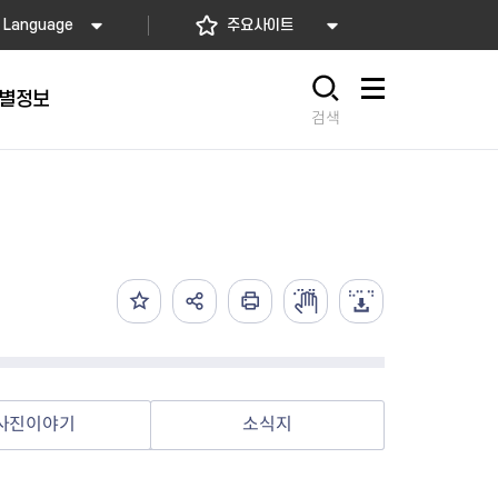
Language
주요사이트
별정보
사이트맵
검색
동대문
문자알림서비스
칭찬합시다
자치법규
교육기관
재난안전소식
상담민원)
 문자 알림
 통합돌봄사업
나눔의 장터마당
행정규제개혁
공공기관
안전문화운동
담창구
관 시설 안내
행정처분
우리 동네 안전지도
체 접수
온라인행정심판
재난별 행동요령
 신고
주민조례청구
안전보험·공제
법률상담
안전 체험·교육
재난유형별 주요정책사업
사진이야기
소식지
재난약자 행동요령
시