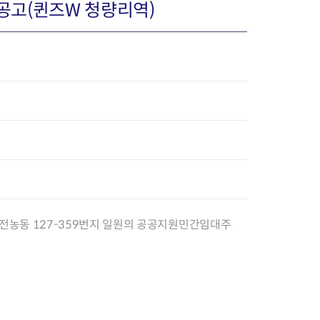
공고(퀸즈W 청량리역)
장협의체
년아지트
식
도시정비소식
금지원
공동주택현황
소개
사이트
고향사랑기부제
정비사업구역현황
 전농동 127-359번지 일원의 공공지원민간임대주
청방법 및 처리
센터
답례물품
재건축
공표
착한가격업소
재개발
민원신청
착한가격업소 추천
재정비촉진
물가정보
지구단위계획
석면해체·제거일정
 기업
청량리 중심지 육성