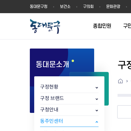
동
동대문구청
보건소
구의회
문화관광
대
문
구
종합민원
구
구
동대문소개
민원실안내
온라인접수
구정소식
주요업무계획(2024년~)
역사
교육소식
여권
구민제안
구보
예산일반현황
휘장(CI)
일자리소식
온라인번호표 발급(대기현황)
온라인접수내역
보도자료
주요업무계획(~2023년)
상징물
교육프로그램
세무
설문조사
동대문구소식지
주민참여예산제
상징말(BI)
일자리센터
홈
민원편람(민원서식)
언론보도
주요업무성과
홍보동영상
자치회관
건설관리
실버 소식지
지방재정공시
캐릭터
직업소개사업
구정현황
무인민원발급기
포토구정
비전 2026
기본현황
정보화교육
자동차·교통
동대문 생활안
중기지방재정계
슬로건
동행일자리사업
민원편의시책 및 제도
고시공고
동대문구청장직 인수위원회 백
행정구역
여성복지관
부동산
홍보물
세입,세출예산 
캐치프레이즈
지역공동체일자
구정 브랜드
가족관계등록 제신고 후속절차
입법예고
서
꽃의 도시
평생학습관
건축
출산‧양육‧다
예산낭비신고
도시브랜드
구청안내
원스톱 통합안내
문화행사
월중주요행사
Walking City
교육지원센터
정보통신
예산낭비절감제
그린나래 동대
행정서비스헌장
강좌교육
정책실명제
구민 아카데미 신청
자료실
동주민센터
어디서나민원
추진현황
채용공고
수상현황
민방위
재정(예산)용어