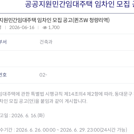
회의공개
답십리2동
출산육아
공공지원민간임대주택 임차인 모집 
공유재산 정보
장안1동
주거
조직운영 핵심지표
장안2동
보듬누리
지원민간임대주택 임차인 모집 공고(퀸즈W 청량리역)
위원회 현황
청량리동
지역사회보
영
작
2026-06-16
조
1,700
동대문구 기억여행
회기동
자원봉사
성
회
공공데이터개방
휘경1동
보훈
일
:
부서
건축과
휘경2동
DDM 청소
:
이문1동
이문2동
청소환경소식
지역경제소
번호
02-
램
쓰레기배출및수거
중소기업자
공직자부조리신고
종량제봉투 및 납부필증
옴부즈만 
기업 관련 
대주택에 관한 특별법 시행규칙 제14조의4 제2항에 따라, 동대문구
하도급부조리신고
대형폐기물신청
고충민원 신
사이버창업
차인 모집 공고(안)을 붙임과 같이 게시합니다.
공익신고
재활용센터
조사결과 
동대문구 
부패행위신고
정화조청소
옴부즈만 
숨어있는 
일 : 2026. 6. 16.(화)
행동강령위반신고
환경오염현황
장바구니 
복지·보조금 부정신고
환경개선부담금
전통시장
기간 : 2026. 6. 26. 00:00 ~ 2026. 6. 29. 23:00(24시간 가능)
구민고객의 권리
환경제도
사회적경제