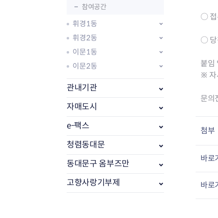
참여공간
○ 접
휘경1동
휘경2동
○ 당첨
이문1동
붙임 
이문2동
※ 
관내기관
문의전
자매도시
e-팩스
첨부
부동산소식
조상땅찾기
청렴동대문
부동산중개업소현황
바로가
동대문구 옴부즈만
부동산중개업 알림판
부동산중개보수(중개수수료)
고향사랑기부제
바로가
바뀐지번찾기
토지등급열기
개별공시지가