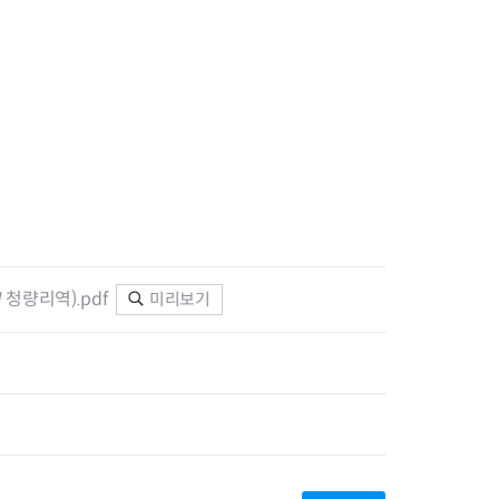
지원센터
도시디자인
비쿠폰 안내
건설공사알림
장안동283-1일대 개발사업
역세권 활성화사업
장안동 일대 종합발전계획 수
립
서울도시공간포털
지역주택조합사업
청량리역).pdf
미리보기