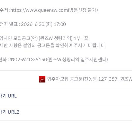
청렴자료방
석면건축물 DB
ESG경제
수처 :
https://www.queensw.com
감사실시결과
탄소중립 생활 실천 캠페인
(방문신청 불가)
민생회복소
구민감사참여
보행환경 개선사업
자 발표 : 2026. 6.30.(화) 17:00
업무추진비 공개
공중화장실 찾기
보조금공개
탄소중립지원센터
임차인 모집공고(안) (퀸즈W 청량리역) 1부. 끝.
구민감사관활동
자세한 사항은 붙임의 공고문을 확인하여 주시기 바랍니다.
화 : ☎02-6213-5150(퀸즈W 청량리역 입주지원센터)
입주자모집 공고문(전농동 127-359_퀸즈W 
기 URL
기 URL2