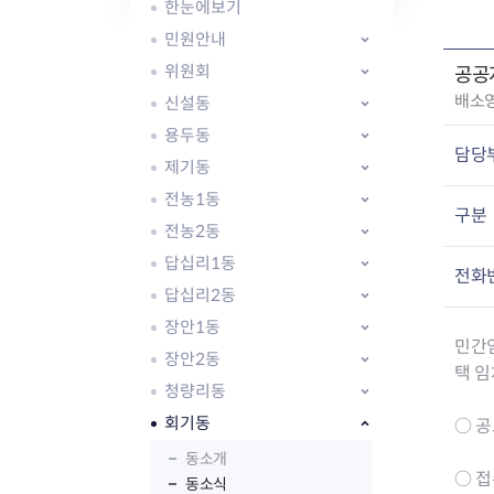
자주묻는질문
유관기관소식
월별행사달력
원어민 화상영어
한눈에보기
새소식
공모사업 알림방
동국 천문대
민원안내
코로나19
동대문교육협력특화지구
위원회
공공
교육경비보조금 지원
작
배소
신설동
성
용두동
자
담당
제기동
:
전농1동
구분
전농2동
AI 사업 등록 관리제
답십리1동
동대문구 AI 사업 현황
지리교통소식
문화체육소식
전화
도로명주소 안내
행사 및 프로그
답십리2동
국내도시
상세주소 부여제도
이용안내
문화체육시설
장안1동
국외도시
지리정보
공원녹지현황
민간임
장안2동
자매도시 혜택
대중교통
단체안내
택 임
청량리동
직거래장터쇼핑몰
자전거
동대문문화재단
회기동
주차장
○ 공고
우회전알리미
동소개
○ 접수
동소식