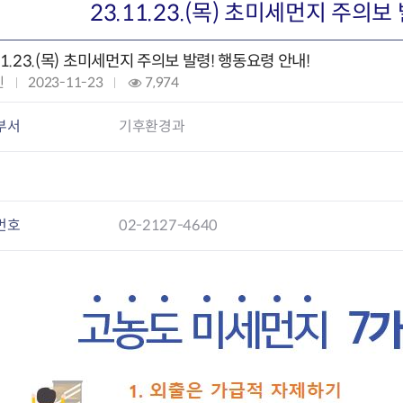
회의공개
답십리2동
출산육아
23.11.23.(목) 초미세먼지 주의보
공유재산 정보
장안1동
주거
조직운영 핵심지표
장안2동
보듬누리
11.23.(목) 초미세먼지 주의보 발령! 행동요령 안내!
위원회 현황
청량리동
지역사회보
빈
작
2023-11-23
조
7,974
동대문구 기억여행
회기동
자원봉사
성
회
공공데이터개방
휘경1동
보훈
일
:
부서
기후환경과
휘경2동
DDM 청소
:
이문1동
이문2동
청소환경소식
지역경제소
번호
02-2127-4640
램
쓰레기배출및수거
중소기업자
공직자부조리신고
종량제봉투 및 납부필증
옴부즈만 
기업 관련 
하도급부조리신고
대형폐기물신청
고충민원 신
사이버창업
공익신고
재활용센터
조사결과 
동대문구 
부패행위신고
정화조청소
옴부즈만 
숨어있는 
행동강령위반신고
환경오염현황
장바구니 
복지·보조금 부정신고
환경개선부담금
전통시장
구민고객의 권리
환경제도
사회적경제