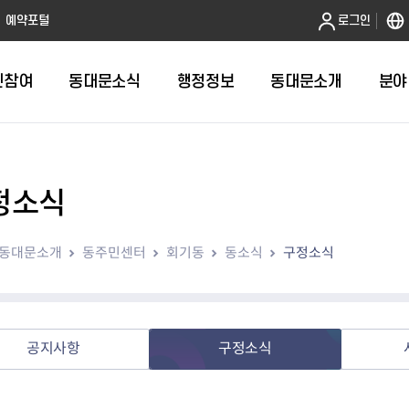
본문 바로가기
예약포털
로그인
민참여
동대문소식
행정정보
동대문소개
분야
정소식
인터넷민원발급
정보공개제도안내
조직도
청년소식
민원FAQ
공유도시 
동대문구 
발주계획
한눈에보기
복지소식
도
보건소인터넷민원발급
비공개세부기준
직원검색
서울청년센터 동대문
국민신문고(
공유게시판
주정차 단속
입찰정보
민원안내
의료·요양
동대문소개
동주민센터
회기동
동소식
구정소식
대형폐기물신청
행정정보 사전공표
청사안내
DDM 청년창업센터
민원통합상
공유공간 대
계약현황
위원회
바우처사업
내
획
거주자우선주차신청
정보공개청구 TOP 10
찾아오시는 길
취업역량 강화
적극행정
계약 희망업
신설동
복지시설
운용현황
리사업
온라인현수막신청
정보목록
동대문구청 이용지도
참여문화 조성
바가지 요금
관련정보
용두동
아동청소년
자녀지원 안내
청년 행정체험단 신청
결재문서 공개
관련링크
제기동
노인
안
문구
업무추진비 공개
청년정책 문자알림서비스
전농1동
저소득
공지사항
구정소식
지출집행내역 공개
전농2동
장애인
사전
보조금공개
답십리1동
여성친화도