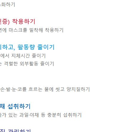
지원센터
도시디자인
비쿠폰 안내
건설공사알림
장안동283-1일대 개발사업
역세권 활성화사업
장안동 일대 종합발전계획 수
립
서울도시공간포털
지역주택조합사업