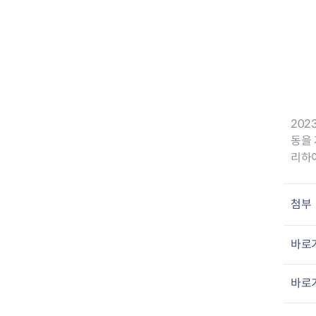
전세사기피해
202
동을 
리하
첨부
바로가
바로가