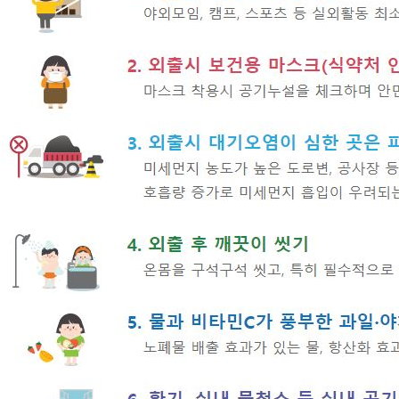
청렴자료방
석면건축물 DB
ESG경제
감사실시결과
탄소중립 생활 실천 캠페인
민생회복소
구민감사참여
보행환경 개선사업
업무추진비 공개
공중화장실 찾기
보조금공개
탄소중립지원센터
구민감사관활동