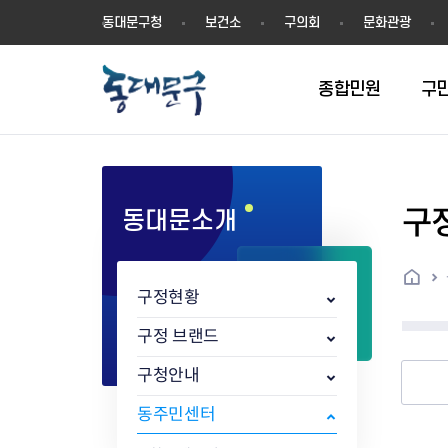
동
동대문구청
보건소
구의회
문화관광
대
문
구
종합민원
구
구
동대문소개
민원실안내
온라인접수
구정소식
주요업무계획(2024년~)
역사
교육소식
여권
구민제안
구보
예산일반현황
휘장(CI)
일자리소식
온라인번호표 발급(대기현황)
온라인접수내역
보도자료
주요업무계획(~2023년)
상징물
교육프로그램
세무
설문조사
동대문구소식지
주민참여예산제
상징말(BI)
일자리센터
홈
민원편람(민원서식)
언론보도
주요업무성과
홍보동영상
자치회관
건설관리
실버 소식지
지방재정공시
캐릭터
직업소개사업
구정현황
무인민원발급기
포토구정
비전 2026
기본현황
정보화교육
자동차·교통
동대문 생활안
중기지방재정계
슬로건
동행일자리사업
민원편의시책 및 제도
고시공고
동대문구청장직 인수위원회 백
행정구역
여성복지관
부동산
홍보물
세입,세출예산 
캐치프레이즈
지역공동체일자
구정 브랜드
가족관계등록 제신고 후속절차
입법예고
서
꽃의 도시
평생학습관
건축
출산‧양육‧다
예산낭비신고
도시브랜드
구청안내
원스톱 통합안내
문화행사
월중주요행사
Walking City
교육지원센터
정보통신
예산낭비절감제
그린나래 동대
행정서비스헌장
강좌교육
정책실명제
구민 아카데미 신청
자료실
동주민센터
어디서나민원
추진현황
채용공고
수상현황
민방위
재정(예산)용어