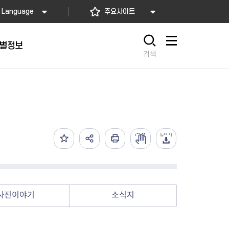
Language
주요사이트
별정보
사이트맵
검색
동대문
문자알림서비스
칭찬합시다
자치법규
교육기관
재난안전소식
상담민원)
 문자 알림
 통합돌봄사업
나눔의 장터마당
행정규제개혁
공공기관
안전문화운동
담창구
관 시설 안내
행정처분
우리 동네 안전지도
체 접수
온라인행정심판
재난별 행동요령
 신고
주민조례청구
안전보험·공제
법률상담
안전 체험·교육
재난유형별 주요정책사업
사진이야기
소식지
재난약자 행동요령
시