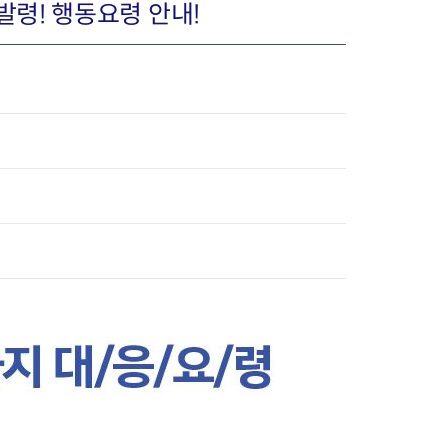
 발령! 행동요령 안내!
장협의체
년아지트
식
도시정비소식
금지원
공동주택현황
소개
사이트
고향사랑기부제
정비사업구역현황
청방법 및 처리
센터
답례물품
재건축
공표
착한가격업소
재개발
민원신청
착한가격업소 추천
재정비촉진
물가정보
지구단위계획
석면해체·제거일정
 기업
청량리 중심지 육성