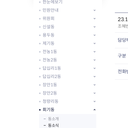
자주묻는질문
유관기관소식
월별행사달력
원어민 화상영어
한눈에보기
새소식
공모사업 알림방
동국 천문대
민원안내
코로나19
동대문교육협력특화지구
위원회
23.
교육경비보조금 지원
작
조혜
신설동
성
용두동
자
담당
제기동
:
전농1동
구분
전농2동
AI 사업 등록 관리제
답십리1동
동대문구 AI 사업 현황
지리교통소식
문화체육소식
전화
도로명주소 안내
행사 및 프로그
답십리2동
국내도시
상세주소 부여제도
이용안내
문화체육시설
장안1동
국외도시
지리정보
공원녹지현황
장안2동
자매도시 혜택
대중교통
단체안내
청량리동
직거래장터쇼핑몰
자전거
동대문문화재단
회기동
주차장
우회전알리미
동소개
동소식