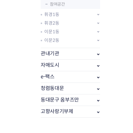
참여공간
휘경1동
휘경2동
이문1동
이문2동
관내기관
자매도시
e-팩스
부동산소식
조상땅찾기
청렴동대문
부동산중개업소현황
동대문구 옴부즈만
부동산중개업 알림판
부동산중개보수(중개수수료)
고향사랑기부제
바뀐지번찾기
토지등급열기
개별공시지가