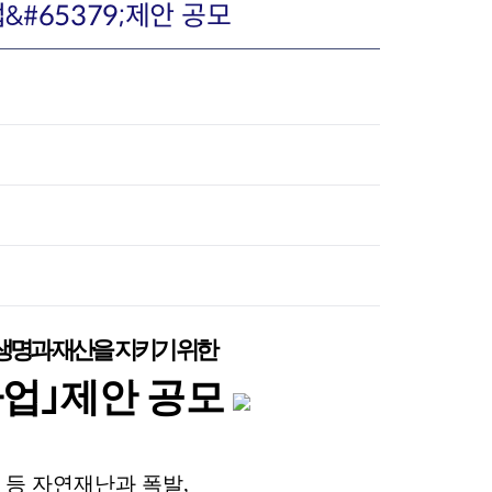
&#65379;제안 공모
장협의체
년아지트
식
도시정비소식
금지원
공동주택현황
소개
사이트
고향사랑기부제
정비사업구역현황
청방법 및 처리
센터
답례물품
재건축
생명과 재산을 지키기 위한
공표
착한가격업소
재개발
업｣제안 공모
민원신청
착한가격업소 추천
재정비촉진
물가정보
지구단위계획
석면해체·제거일정
 기업
청량리 중심지 육성
등 자연재난과 폭발,