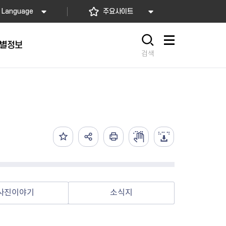
Language
주요사이트
별정보
사이트맵
검색
동대문
문자알림서비스
칭찬합시다
자치법규
교육기관
재난안전소식
상담민원)
 문자 알림
 통합돌봄사업
나눔의 장터마당
행정규제개혁
공공기관
안전문화운동
담창구
관 시설 안내
행정처분
우리 동네 안전지도
체 접수
온라인행정심판
재난별 행동요령
 신고
주민조례청구
안전보험·공제
법률상담
안전 체험·교육
재난유형별 주요정책사업
사진이야기
소식지
재난약자 행동요령
시