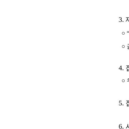
전세사기피해
3.
○ 
○ 
4.
○ 
5.
6. 