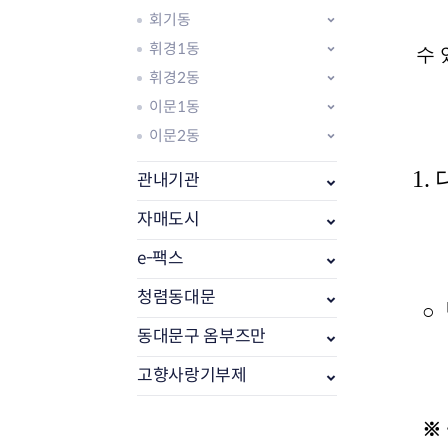
회기동
휘경1동
수 
휘경2동
이문1동
이문2동
1. 
관내기관
자매도시
e-팩스
부동산소식
조상땅찾기
청렴동대문
○
부동산중개업소현황
동대문구 옴부즈만
부동산중개업 알림판
부동산중개보수(중개수수료)
고향사랑기부제
바뀐지번찾기
토지등급열기
※ 
개별공시지가