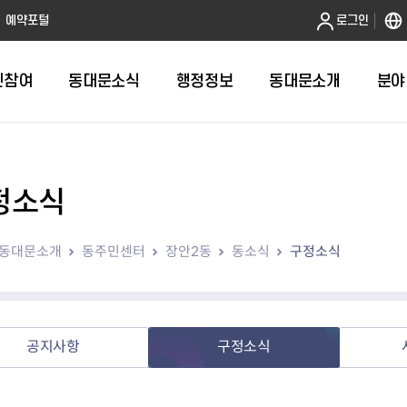
본문 바로가기
예약포털
로그인
민참여
동대문소식
행정정보
동대문소개
분야
정소식
인터넷민원발급
정보공개제도안내
조직도
청년소식
민원FAQ
공유도시 
동대문구 
발주계획
한눈에보기
복지소식
도
보건소인터넷민원발급
비공개세부기준
직원검색
서울청년센터 동대문
국민신문고(
공유게시판
주정차 단속
입찰정보
민원안내
의료·요양
동대문소개
동주민센터
장안2동
동소식
구정소식
대형폐기물신청
행정정보 사전공표
청사안내
DDM 청년창업센터
민원통합상
공유공간 대
계약현황
위원회
바우처사업
내
획
거주자우선주차신청
정보공개청구 TOP 10
찾아오시는 길
취업역량 강화
적극행정
계약 희망업
신설동
복지시설
운용현황
리사업
온라인현수막신청
정보목록
동대문구청 이용지도
참여문화 조성
바가지 요금
관련정보
용두동
아동청소년
자녀지원 안내
청년 행정체험단 신청
결재문서 공개
관련링크
제기동
노인
안
문구
업무추진비 공개
청년정책 문자알림서비스
전농1동
저소득
공지사항
구정소식
지출집행내역 공개
전농2동
장애인
사전
보조금공개
답십리1동
여성친화도