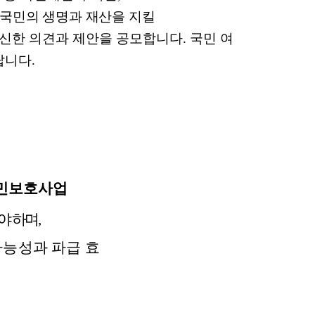
지원센터
도시디자인
 국민의 생명과 재산을 지킬
비쿠폰 안내
건설공사알림
신한 의견과 제안을 공모합니다. 국민 여
장안동283-1일대 개발사업
역세권 활성화사업
랍니다.
장안동 일대 종합발전계획 수
립
서울도시공간포털
지역주택조합사업
국민보호사업
야 하며,
가능성과 파급 효