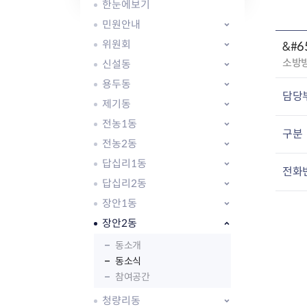
자주묻는질문
유관기관소식
월별행사달력
원어민 화상영어
한눈에보기
새소식
공모사업 알림방
동국 천문대
민원안내
코로나19
동대문교육협력특화지구
위원회
&#
교육경비보조금 지원
작
소방
신설동
성
용두동
자
담당
제기동
:
전농1동
구분
전농2동
AI 사업 등록 관리제
답십리1동
동대문구 AI 사업 현황
지리교통소식
문화체육소식
전화
도로명주소 안내
행사 및 프로그
답십리2동
국내도시
상세주소 부여제도
이용안내
문화체육시설
장안1동
국외도시
지리정보
공원녹지현황
장안2동
자매도시 혜택
대중교통
단체안내
동소개
직거래장터쇼핑몰
자전거
동대문문화재단
동소식
주차장
참여공간
우회전알리미
청량리동