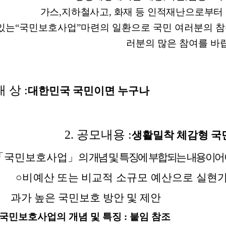
청렴자료방
석면건축물 DB
ESG경제
가스,지하철사고, 화재 등 인적재난으로부터
감사실시결과
탄소중립 생활 실천 캠페인
민생회복소
있는“국민보호사업”마련의 일환으로 국민 여러분의 참
구민감사참여
보행환경 개선사업
업무추진비 공개
공중화장실 찾기
러분의 많은 참여를 바
보조금공개
탄소중립지원센터
구민감사관활동
대 상 :
대한민국 국민이면 누구나
2. 공모내용 :
생활밀착 체감형 
「국민보호사업」
의 개념 및 특징에 부합되는 내용이어
○
비예산 또는 비교적 소규모 예산으로 실현
과가 높은 국민보호 방안 및 제안
국민보호사업의 개념 및 특징 : 붙임 참조