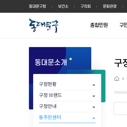
동
동대문구청
보건소
구의회
문화관광
대
문
구
종합민원
구
구
동대문소개
민원실안내
온라인접수
구정소식
주요업무계획(2024년~)
역사
교육소식
여권
구민제안
구보
예산일반현황
휘장(CI)
일자리소식
온라인번호표 발급(대기현황)
온라인접수내역
보도자료
주요업무계획(~2023년)
상징물
교육프로그램
세무
설문조사
동대문구소식지
주민참여예산제
상징말(BI)
일자리센터
홈
민원편람(민원서식)
언론보도
주요업무성과
홍보동영상
자치회관
건설관리
실버 소식지
지방재정공시
캐릭터
직업소개사업
구정현황
무인민원발급기
포토구정
비전 2026
기본현황
정보화교육
자동차·교통
동대문 생활안
중기지방재정계
슬로건
동행일자리사업
민원편의시책 및 제도
고시공고
동대문구청장직 인수위원회 백
행정구역
여성복지관
부동산
홍보물
세입,세출예산 
캐치프레이즈
지역공동체일자
구정 브랜드
가족관계등록 제신고 후속절차
입법예고
서
꽃의 도시
평생학습관
건축
출산‧양육‧다
예산낭비신고
도시브랜드
구청안내
원스톱 통합안내
문화행사
월중주요행사
Walking City
교육지원센터
정보통신
예산낭비절감제
그린나래 동대
행정서비스헌장
강좌교육
정책실명제
구민 아카데미 신청
자료실
동주민센터
어디서나민원
추진현황
채용공고
수상현황
민방위
재정(예산)용어