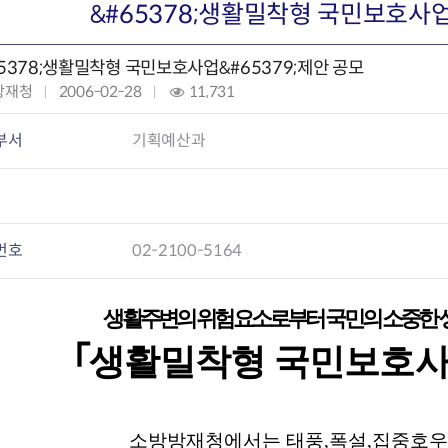
회의공개
답십리2동
출산육아
&#65378;생활밀착형 국민보호사업
공유재산 정보
장안1동
주거
조직운영 핵심지표
장안2동
보듬누리
65378;생활밀착형 국민보호사업&#65379;제안 공모
위원회 현황
청량리동
지역사회보
방재청
작
2006-02-28
조
11,731
동대문구 기억여행
회기동
자원봉사
성
회
공공데이터개방
휘경1동
보훈
일
:
부서
기획예산과
휘경2동
DDM 청소
:
이문1동
이문2동
청소환경소식
지역경제소
번호
02-2100-5164
램
쓰레기배출및수거
중소기업자
공직자부조리신고
종량제봉투 및 납부필증
옴부즈만 
기업 관련 
하도급부조리신고
대형폐기물신청
고충민원 신
사이버창업
생활주변의 위험요소로부터 국민의 소중한 
공익신고
재활용센터
조사결과 
동대문구 
｢생활밀착형 국민보호사
부패행위신고
정화조청소
옴부즈만 
숨어있는 
행동강령위반신고
환경오염현황
장바구니 
복지·보조금 부정신고
환경개선부담금
전통시장
구민고객의 권리
환경제도
사회적경제
소방방재청에서는 태풍,폭설,집중호우 