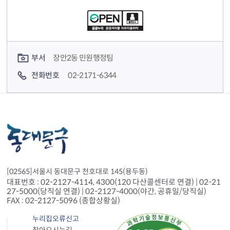
컨텐츠 담당자 정보
부서
장안2동 민원행정팀
전화번호
02-2171-6344
[02565]서울시 동대문구 천호대로 145(용두동)
대표번호 : 02-2127-4114, 4300(120 다산콜센터로 연결) | 02-21
27-5000(당직실 연결) | 02-2127-4000(야간, 공휴일/당직실)
FAX : 02-2127-5096 (종합상황실)
누리집오류신고