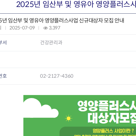
회의공개
답십리2동
출산육아
2025년 임산부 및 영유아 영양플러스
공유재산 정보
장안1동
주거
조직운영 핵심지표
장안2동
보듬누리
25년 임산부 및 영유아 영양플러스사업 신규대상자 모집 안내
위원회 현황
청량리동
지역사회보
리
작
2025-07-09
조
3,397
동대문구 기억여행
회기동
자원봉사
성
회
공공데이터개방
휘경1동
보훈
일
:
부서
건강관리과
휘경2동
DDM 청소
:
이문1동
이문2동
청소환경소식
지역경제소
번호
02-2127-4360
램
쓰레기배출및수거
중소기업자
공직자부조리신고
종량제봉투 및 납부필증
옴부즈만 
기업 관련 
하도급부조리신고
대형폐기물신청
고충민원 신
사이버창업
공익신고
재활용센터
조사결과 
동대문구 
부패행위신고
정화조청소
옴부즈만 
숨어있는 
행동강령위반신고
환경오염현황
장바구니 
복지·보조금 부정신고
환경개선부담금
전통시장
구민고객의 권리
환경제도
사회적경제