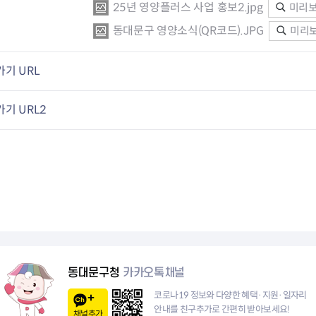
25년 영양플러스 사업 홍보2.jpg
미리
동대문구 영양소식(QR코드).JPG
미리
기 URL
기 URL2
동대문구청
카카오톡채널
코로나19 정보와 다양한 혜택·지원·일자리
안내를 친구추가로 간편히 받아보세요!
채널추가