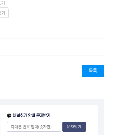
보기
보기
목록
채널추가 안내 문자받기
문자받기