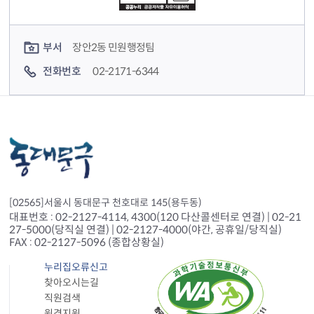
컨텐츠 담당자 정보
부서
장안2동 민원행정팀
전화번호
02-2171-6344
[02565]서울시 동대문구 천호대로 145(용두동)
대표번호 : 02-2127-4114, 4300(120 다산콜센터로 연결) | 02-21
27-5000(당직실 연결) | 02-2127-4000(야간, 공휴일/당직실)
FAX : 02-2127-5096 (종합상황실)
누리집오류신고
찾아오시는길
직원검색
원격지원