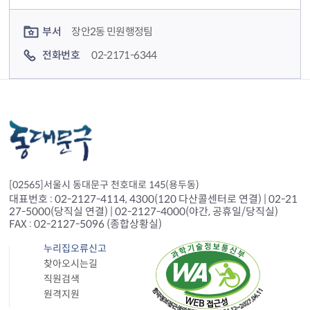
컨텐츠 담당자 정보
부서
장안2동 민원행정팀
전화번호
02-2171-6344
[02565]서울시 동대문구 천호대로 145(용두동)
대표번호 : 02-2127-4114, 4300(120 다산콜센터로 연결) | 02-21
27-5000(당직실 연결) | 02-2127-4000(야간, 공휴일/당직실)
FAX : 02-2127-5096 (종합상황실)
누리집오류신고
찾아오시는길
직원검색
원격지원