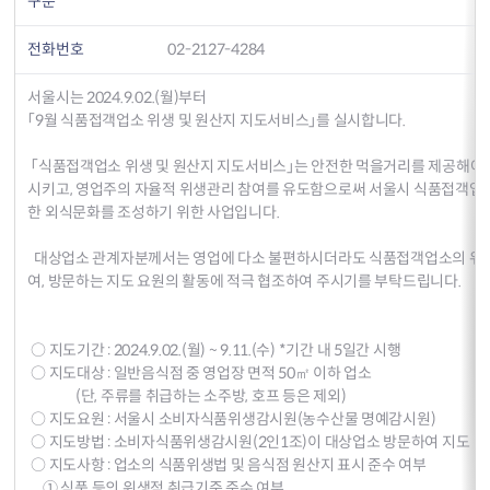
구분
전화번호
02-2127-4284
서울시는 2024.9.02.(월)부터
「9월 식품접객업소 위생 및 원산지 지도서비스」를 실시합니다.
「식품접객업소 위생 및 원산지 지도서비스」는 안전한 먹을거리를 제공해야 
시키고, 영업주의 자율적 위생관리 참여를 유도함으로써 서울시 식품접객업
한 외식문화를 조성하기 위한 사업입니다.
대상업소 관계자분께서는 영업에 다소 불편하시더라도 식품접객업소의 위생
여, 방문하는 지도 요원의 활동에 적극 협조하여 주시기를 부탁드립니다.
○ 지도기간 : 2024.9.02.(월) ~ 9.11.(수) *기간 내 5일간 시행
○ 지도대상 : 일반음식점 중 영업장 면적 50㎡ 이하 업소
(단, 주류를 취급하는 소주방, 호프 등은 제외)
○ 지도요원 : 서울시 소비자식품위생감시원(농수산물 명예감시원)
○ 지도방법 : 소비자식품위생감시원(2인1조)이 대상업소 방문하여 지도
○ 지도사항 : 업소의 식품위생법 및 음식점 원산지 표시 준수 여부
① 식품 등의 위생적 취급기준 준수 여부