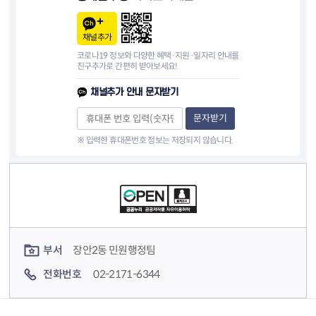
채널추가
코로나19 정보와 다양한 혜택·지원·일자리 안내를
친구추가로 간편히 받아보세요!
채널추가 안내 문자받기
문자받기
※ 입력한 휴대폰번호 정보는 저장되지 않습니다.
컨텐츠 정보
컨텐츠 담당자 정보
부서
장안2동 민원행정팀
전화번호
02-2171-6344