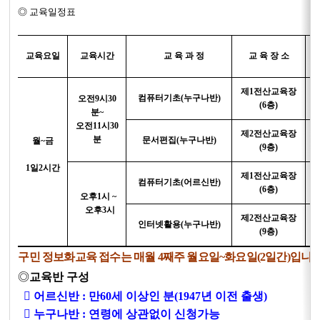
◎ 교육일정표
교육요일
교육시간
교 육 과 정
교 육 장 소
제1전산교육장
컴퓨터기초(누구나반)
오전9시30
(6층)
분~
오전11시30
제2전산교육장
분
문서편집(누구나반)
월~금
(9층)
1일2시간
제1전산교육장
컴퓨터기초(어르신반)
(6층)
오후1시 ~
오후3시
제2전산교육장
인터넷활용(누구나반)
(9층)
구민 정보화교육 접수는 매월 4째주 월요일~화요일(2일간)입니다
◎
교육반 구성
 어르신반 : 만60세 이상인 분(1947년 이전 출생)
 누구나반 : 연령에 상관없이 신청가능