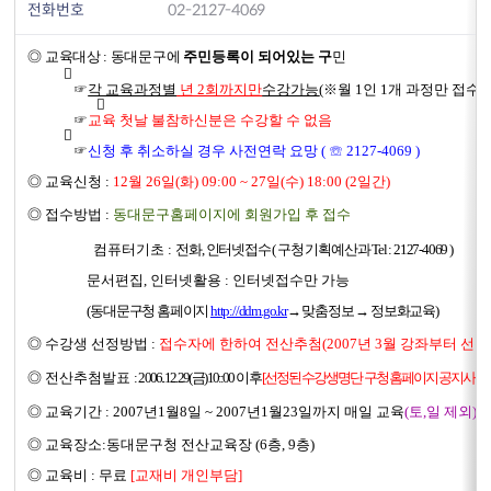
전화번호
02-2127-4069
◎ 교육대상 : 동대문구에
주민등록이 되어있는 구
민

☞
각 교육과정별
년 2회까지만
수강가능
(※월 1인 1개 과정만 접수

☞
교육 첫날 불참하신분은 수강할 수 없음

☞
신청 후 취소하실 경우 사전연락 요망 ( ☏ 2127-4069 )
◎ 교육신청 :
12월 26일(화) 09:00 ~ 27일(수) 18:00 (2일간)
◎
접수방법 :
동대문구홈페이지에 회원가입 후 접수
컴퓨터기초 :
전화, 인터넷접수 ( 구청 기획예산과 Tel : 2127-4069 )
문서편집, 인터넷활용 : 인터넷접수만 가능
(동대문구청 홈페이지
http://ddm.go.kr
→ 맞춤정보 → 정보화교육)
◎
수강생 선정방법 :
접수자에 한하여 전산추첨(2007년 3월 강좌부터 선
◎
전산추첨발표 :
2006.. 12. 29(금) 10::00 이후
[선정된 수강생명단 구청 홈페이지 공지사항에
◎ 교육기간 :
2007년1월8일 ~ 2007년1월23일까지 매일 교육
(토,일 제외)
◎
교육장소
:동대문구청 전산교육장 (6층, 9층)
◎ 교육비 :
무료
[교재비 개인부담]