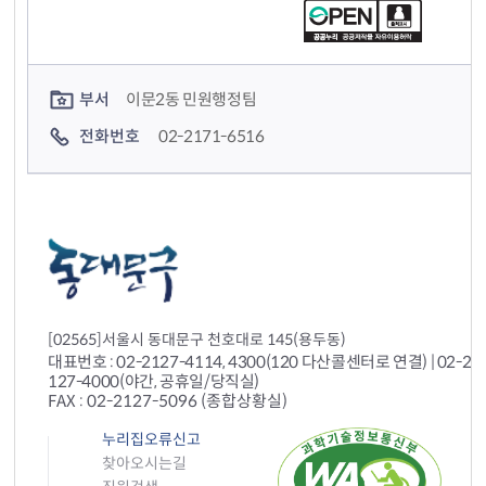
컨텐츠 담당자 정보
부서
이문2동 민원행정팀
전화번호
02-2171-6516
[02565]서울시 동대문구 천호대로 145(용두동)
대표번호 : 02-2127-4114, 4300(120 다산콜센터로 연결) | 02-212
127-4000(야간, 공휴일/당직실)
FAX : 02-2127-5096 (종합상황실)
누리집오류신고
찾아오시는길