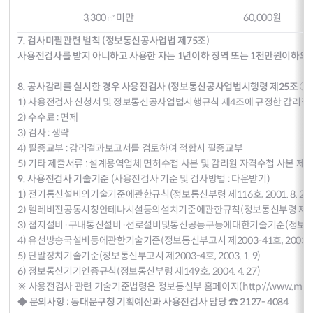
3,300㎡미만
60,000원
7. 검사미필관련 벌칙 (정보통신공사업법 제75조)
사용전검사를 받지 아니하고 사용한 자는 1년이하 징역 또는 1천만원이하의
8. 공사감리를 실시한 경우 사용전검사 (정보통신공사업법시행령 제25조 ②
1) 사용전검사 신청서 및 정보통신공사업법시행규칙 제4조에 규정한 감리결과
2) 수수료 : 면제
3) 검사 : 생략
4) 필증교부 : 감리결과보고서를 검토하여 적합시 필증교부
5) 기타 제출서류 : 설계용역업체 면허수첩 사본 및 감리원 자격수첩 사본 제 
9. 사용전검사 기술기준
(사용전검사 기준 및 검사방법 :
다운받기
)
1) 전기통신설비의기술기준에관한규칙(정보통신부령 제116호, 2001. 8. 27
2) 텔레비전공동시청안테나시설등의설치기준에관한규칙(정보통신부령 제36 호, 1
3) 접지설비·구내통신설비·선로설비및통신공동구등에대한기술기준(정보통신 부고시
4) 유선방송국설비등에관한기술기준(정보통신부고시 제2003-41호, 2003. 9.
5) 단말장치기술기준(정보통신부고시 제2003-4호, 2003. 1. 9)
6) 정보통신기기인증규칙(정보통신부령 제149호, 2004. 4. 27)
※ 사용전검사 관련 기술기준법령은 정보통신부 홈페이지(
http://www.mic.
◆ 문의사항 : 동대문구청 기획예산과 사용전검사 담당 ☎ 2127- 4084