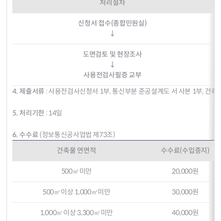
처리절차
신청서 접수(종합민원실)
↓
도면검토 및 현장조사
↓
사용전검사필증 교부
4. 제출서류
: 사용전검사신청서 1부, 통신부분 준공설계도 서 사본 1부, 건축허
5. 처리기한
: 14일
6. 수수료
(정보통신공사업법 제73조)
건축물 연면적
수수료(수입증지)
500㎡미만
20,000원
500㎡이상 1,000㎡미만
30,000원
1,000㎡이상 3,300㎡미만
40,000원