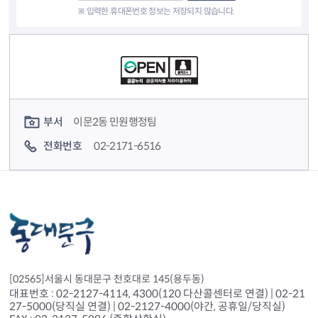
※ 입력한 휴대폰번호 정보는 저장되지 않습니다.
컨텐츠 정보
컨텐츠 담당자 정보
부서
이문2동 민원행정팀
전화번호
02-2171-6516
[02565]서울시 동대문구 천호대로 145(용두동)
대표번호 : 02-2127-4114, 4300(120 다산콜센터로 연결) | 02-21
27-5000(당직실 연결) | 02-2127-4000(야간, 공휴일/당직실)