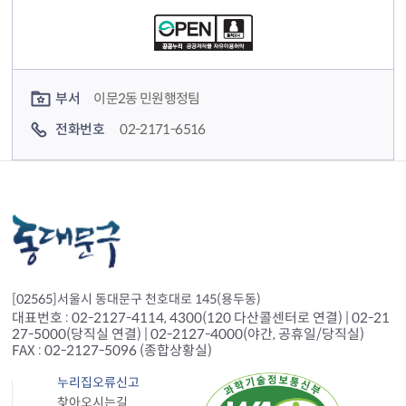
컨텐츠 담당자 정보
부서
이문2동 민원행정팀
전화번호
02-2171-6516
[02565]서울시 동대문구 천호대로 145(용두동)
대표번호 : 02-2127-4114, 4300(120 다산콜센터로 연결) | 02-21
27-5000(당직실 연결) | 02-2127-4000(야간, 공휴일/당직실)
FAX : 02-2127-5096 (종합상황실)
누리집오류신고
찾아오시는길