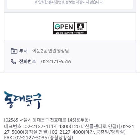
※ 입력한 휴대폰번호 정보는 저장되지 않습니다.
컨텐츠 정보
컨텐츠 담당자 정보
부서
이문2동 민원행정팀
전화번호
02-2171-6516
[02565]서울시 동대문구 천호대로 145(용두동)
대표번호 : 02-2127-4114, 4300(120 다산콜센터로 연결) | 02-21
27-5000(당직실 연결) | 02-2127-4000(야간, 공휴일/당직실)
FAX : 02-2127-5096 (종합상황실)