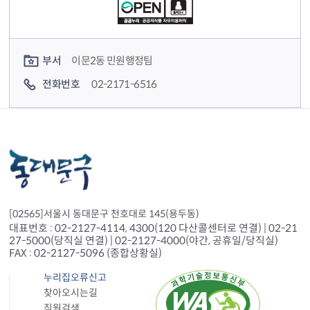
컨텐츠 담당자 정보
부서
이문2동 민원행정팀
전화번호
02-2171-6516
[02565]서울시 동대문구 천호대로 145(용두동)
대표번호 : 02-2127-4114, 4300(120 다산콜센터로 연결) | 02-21
27-5000(당직실 연결) | 02-2127-4000(야간, 공휴일/당직실)
FAX : 02-2127-5096 (종합상황실)
누리집오류신고
찾아오시는길
직원검색