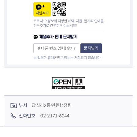
채널추가
코로나19 정보와 다양한 혜택·지원·일자리 안내를
친구추가로 간편히 받아보세요!
채널추가 안내 문자받기
문자받기
※ 입력한 휴대폰번호 정보는 저장되지 않습니다.
컨텐츠 정보
컨텐츠 담당자 정보
부서
답십리2동 민원행정팀
전화번호
02-2171-6244