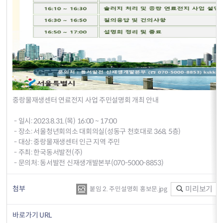
중랑물재생센터 연료전지 사업 주민설명회 개최 안내
- 일시: 2023.8.31.(목) 16:00 ~ 17:00
- 장소: 서울청년회의소 대회의실(성동구 천호대로 368, 5층)
- 대상: 중랑물재생센터 인근 지역 주민
- 주최: 한국동서발전(주)
- 문의처: 동서발전 신재생개발본부(070-5000-8853)
첨부
미리보기
붙임 2. 주민설명회 홍보문.jpg
바로가기 URL