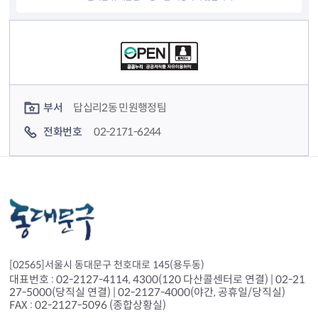
컨텐츠 정보
컨텐츠 담당자 정보
부서
답십리2동 민원행정팀
전화번호
02-2171-6244
[02565]서울시 동대문구 천호대로 145(용두동)
대표번호 : 02-2127-4114, 4300(120 다산콜센터로 연결) | 02-21
27-5000(당직실 연결) | 02-2127-4000(야간, 공휴일/당직실)
FAX : 02-2127-5096 (종합상황실)