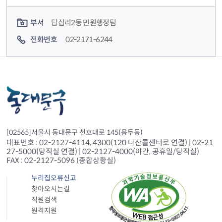
컨텐츠 담당자 정보
부서
답십리2동 민원행정팀
전화번호
02-2171-6244
[02565]서울시 동대문구 천호대로 145(용두동)
대표번호 : 02-2127-4114, 4300(120 다산콜센터로 연결) | 02-21
27-5000(당직실 연결) | 02-2127-4000(야간, 공휴일/당직실)
FAX : 02-2127-5096 (종합상황실)
누리집오류신고
찾아오시는길
직원검색
원격지원