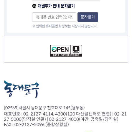
채널추가 안내 문자받기
문자받기
※ 입력한 휴대폰번호 정보는 저장되지 않습니다.
컨텐츠 정보
[02565]서울시 동대문구 천호대로 145(용두동)
대표번호 : 02-2127-4114, 4300(120 다산콜센터로 연결) | 02-21
27-5000(당직실 연결) | 02-2127-4000(야간, 공휴일/당직실)
FAX : 02-2127-5096 (종합상황실)