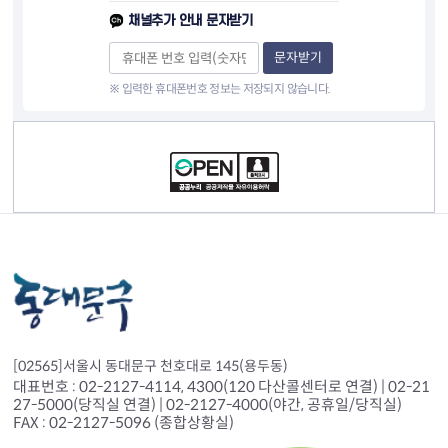
채널추가 안내 문자받기
문자받기
※ 입력한 휴대폰번호 정보는 저장되지 않습니다.
컨텐츠 정보
[02565]서울시 동대문구 천호대로 145(용두동)
대표번호 : 02-2127-4114, 4300(120 다산콜센터로 연결) | 02-21
27-5000(당직실 연결) | 02-2127-4000(야간, 공휴일/당직실)
FAX : 02-2127-5096 (종합상황실)