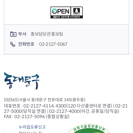
컨텐츠 담당자 정보
부서
홍보담당관 홍보팀
전화번호
02-2127-5067
[02565]서울시 동대문구 천호대로 145(용두동)
대표번호 : 02-2127-4114, 4300(120 다산콜센터로 연결) | 02-21
27-5000(당직실 연결) | 02-2127-4000(야간, 공휴일/당직실)
FAX : 02-2127-5096 (종합상황실)
누리집오류신고