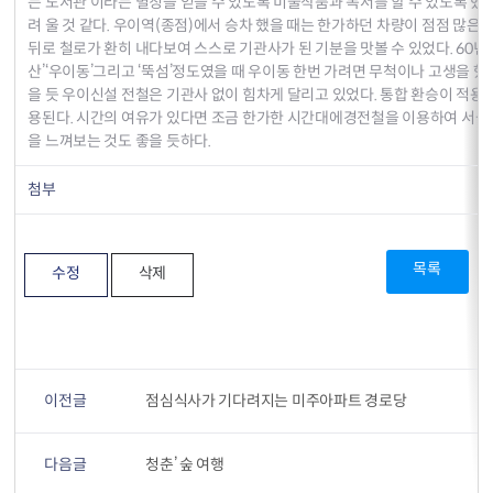
는 도서관’이라는 별칭을 얻을 수 있도록 미술작품과 독서를 할 수 있도록 했다
려 울 것 같다. 우이역(종점)에서 승차 했을 때는 한가하던 차량이 점점 많은
뒤로 철로가 환히 내다보여 스스로 기관사가 된 기분을 맛볼 수 있었다. 60년
산’‘우이동’그리고 ‘뚝섬’정도였을 때 우이동 한번 가려면 무척이나 고생을 했
을 듯 우이신설 전철은 기관사 없이 힘차게 달리고 있었다. 통합 환승이 적
용된다. 시간의 여유가 있다면 조금 한가한 시간대에경전철을 이용하여 서울
을 느껴보는 것도 좋을 듯하다.
첨부
목록
수정
삭제
이전글
점심식사가 기다려지는 미주아파트 경로당
다음글
청춘’ 숲 여행