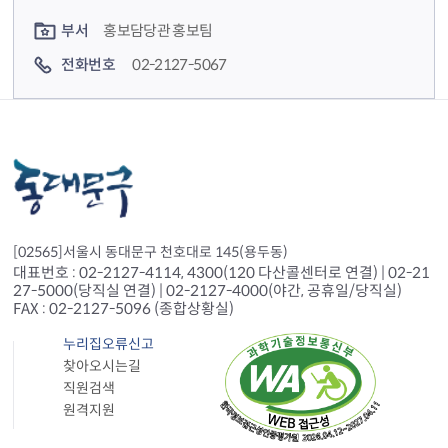
컨텐츠 담당자 정보
부서
홍보담당관 홍보팀
전화번호
02-2127-5067
[02565]서울시 동대문구 천호대로 145(용두동)
대표번호 : 02-2127-4114, 4300(120 다산콜센터로 연결) | 02-21
27-5000(당직실 연결) | 02-2127-4000(야간, 공휴일/당직실)
FAX : 02-2127-5096 (종합상황실)
누리집오류신고
찾아오시는길
직원검색
원격지원