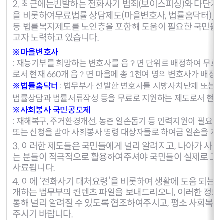
2. 최근에는
빈발하는 전화사기 범죄(보이스피싱)와 다단계
을 비롯하여
무료법률 상담제도(마을변호사, 법률홈닥터)
,
등 법률복지제도를 노인층을 포함해 도움이 필요한 국민들
고자 노력하고 있습니다.
※
마을변호사
: 재능기부를 희망하는 변호사를 읍？면 단위로 배정하여 무
로서 현재 660개 읍？면 마을에 총 1천여 명의 변호사가 배정
※
법률홈닥터
: 법무부가 선발한 변호사를 지방자치단체 또
법률상담과 법률서류작성 등을 무료로 지원하는 제도로서 현재 
※
사회봉사 국민공모제
: 재해복구, 주거환경개선, 농촌 일손돕기 등 인력지원이 필요
또는 신청을 받아 사회봉사 명령 대상자들로 하여금 일손을 지
3. 이러한 제도들은 국민들에게 널리 알려지고, 나아가 
는 분들이 적극적으로 활용하여주셔야 국민들이 실제로 그 
사료됩니다.
4. 이에 ‘전화사기 대처요령’을 비롯하여 생활에 도움 되는
개하는 법무부의 컨텐츠 파일을 보내드리오니, 이러한 정보
통해 널리 알려질 수 있도록 협조하여주시고, 평소 사회복
주시기 바랍니다.