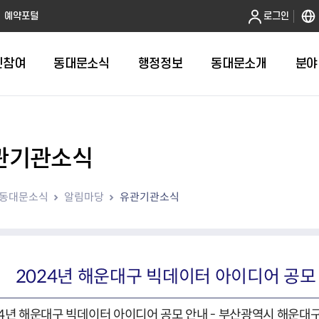
본문 바로가기
예약포털
로그인
민참여
동대문소식
행정정보
동대문소개
분야
관기관소식
인터넷민원발급
정보공개제도안내
조직도
청년소식
민원FAQ
공유도시 
동대문구 
발주계획
한눈에보기
복지소식
도
보건소인터넷민원발급
비공개세부기준
직원검색
서울청년센터 동대문
국민신문고(
공유게시판
주정차 단속
입찰정보
민원안내
의료·요양
동대문소식
알림마당
유관기관소식
대형폐기물신청
행정정보 사전공표
청사안내
DDM 청년창업센터
민원통합상
공유공간 대
계약현황
위원회
바우처사업
내
획
거주자우선주차신청
정보공개청구 TOP 10
찾아오시는 길
취업역량 강화
적극행정
계약 희망업
신설동
복지시설
운용현황
리사업
온라인현수막신청
정보목록
동대문구청 이용지도
참여문화 조성
바가지 요금
관련정보
용두동
아동청소년
자녀지원 안내
청년 행정체험단 신청
결재문서 공개
관련링크
제기동
노인
안
문구
업무추진비 공개
청년정책 문자알림서비스
전농1동
저소득
2024년 해운대구 빅데이터 아이디어 공모
지출집행내역 공개
전농2동
장애인
사전
보조금공개
답십리1동
여성친화도
24년 해운대구 빅데이터 아이디어 공모 안내 - 부산광역시 해운대