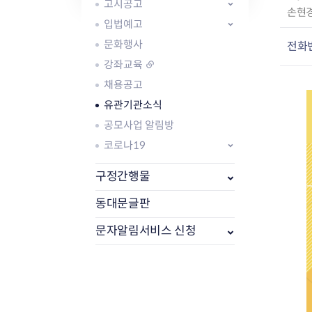
자주묻는질문
유관기관소식
월별행사달력
원어민 화상영어
고시공고
작
손현
새소식
공모사업 알림방
동국 천문대
입법예고
성
코로나19
동대문교육협력특화지구
자
문화행사
전화
교육경비보조금 지원
:
강좌교육
채용공고
유관기관소식
공모사업 알림방
코로나19
AI 사업 등록 관리제
동대문구 AI 사업 현황
지리교통소식
문화체육소식
구정간행물
도로명주소 안내
행사 및 프로그
국내도시
상세주소 부여제도
이용안내
문화체육시설
동대문글판
국외도시
지리정보
공원녹지현황
문자알림서비스 신청
자매도시 혜택
대중교통
단체안내
직거래장터쇼핑몰
자전거
동대문문화재단
주차장
우회전알리미