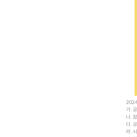
전세사기피해
20
가. 공
나. 
다. 
라. 