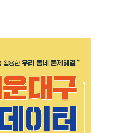
장협의체
년아지트
식
도시정비소식
금지원
공동주택현황
소개
사이트
고향사랑기부제
정비사업구역현황
청방법 및 처리
센터
답례물품
재건축
공표
착한가격업소
재개발
민원신청
착한가격업소 추천
재정비촉진
물가정보
지구단위계획
석면해체·제거일정
 기업
청량리 중심지 육성