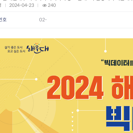
회의공개
답십리2동
출산육아
경
작
2024-04-23
조
240
공유재산 정보
장안1동
주거
성
회
조직운영 핵심지표
장안2동
보듬누리
일
:
번호
02-
위원회 현황
청량리동
지역사회보
:
동대문구 기억여행
회기동
자원봉사
공공데이터개방
휘경1동
보훈
휘경2동
DDM 청소
이문1동
이문2동
청소환경소식
지역경제소
램
쓰레기배출및수거
중소기업자
공직자부조리신고
종량제봉투 및 납부필증
옴부즈만 
기업 관련 
하도급부조리신고
대형폐기물신청
고충민원 신
사이버창업
공익신고
재활용센터
조사결과 
동대문구 
부패행위신고
정화조청소
옴부즈만 
숨어있는 
행동강령위반신고
환경오염현황
장바구니 
복지·보조금 부정신고
환경개선부담금
전통시장
구민고객의 권리
환경제도
사회적경제