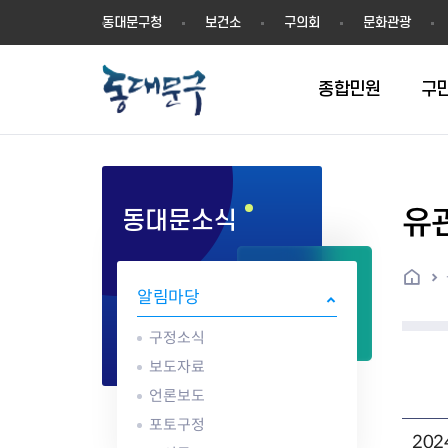
동
동대문구청
보건소
구의회
문화관광
대
문
구
종합민원
구
유
동대문소식
민원실안내
온라인접수
구정소식
주요업무계획(2024년~)
역사
교육소식
여권
구민제안
구보
예산일반현황
휘장(CI)
일자리소식
온라인번호표 발급(대기현황)
온라인접수내역
보도자료
주요업무계획(~2023년)
상징물
교육프로그램
세무
설문조사
동대문구소식지
주민참여예산제
상징말(BI)
일자리센터
홈
민원편람(민원서식)
언론보도
주요업무성과
홍보동영상
자치회관
건설관리
실버 소식지
지방재정공시
캐릭터
직업소개사업
알림마당
무인민원발급기
포토구정
비전 2026
기본현황
정보화교육
자동차·교통
동대문 생활안
중기지방재정계
슬로건
동행일자리사업
민원편의시책 및 제도
고시공고
동대문구청장직 인수위원회 백
행정구역
여성복지관
부동산
홍보물
세입,세출예산 
캐치프레이즈
지역공동체일자
구정소식
가족관계등록 제신고 후속절차
입법예고
서
꽃의 도시
평생학습관
건축
출산‧양육‧다
예산낭비신고
도시브랜드
보도자료
원스톱 통합안내
문화행사
월중주요행사
Walking City
교육지원센터
정보통신
예산낭비절감제
그린나래 동대
언론보도
행정서비스헌장
강좌교육
정책실명제
구민 아카데미 신청
자료실
포토구정
어디서나민원
추진현황
채용공고
수상현황
민방위
재정(예산)용어
20