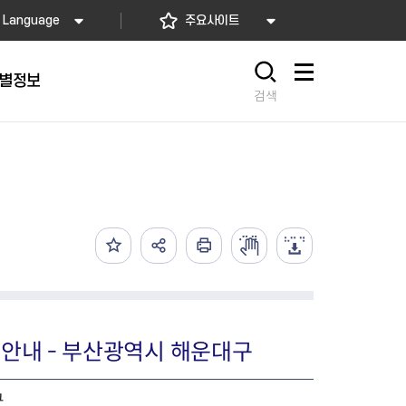
Language
주요사이트
별정보
사이트맵
검색
동대문
문자알림서비스
칭찬합시다
자치법규
교육기관
재난안전소식
상담민원)
 문자 알림
 통합돌봄사업
나눔의 장터마당
행정규제개혁
공공기관
안전문화운동
담창구
관 시설 안내
행정처분
우리 동네 안전지도
체 접수
온라인행정심판
재난별 행동요령
 신고
주민조례청구
안전보험·공제
법률상담
안전 체험·교육
재난유형별 주요정책사업
 안내 - 부산광역시 해운대구
재난약자 행동요령
시
구