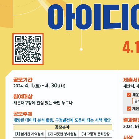
청렴자료방
석면건축물 DB
ESG경제
감사실시결과
탄소중립 생활 실천 캠페인
민생회복소
구민감사참여
보행환경 개선사업
업무추진비 공개
공중화장실 찾기
보조금공개
탄소중립지원센터
구민감사관활동