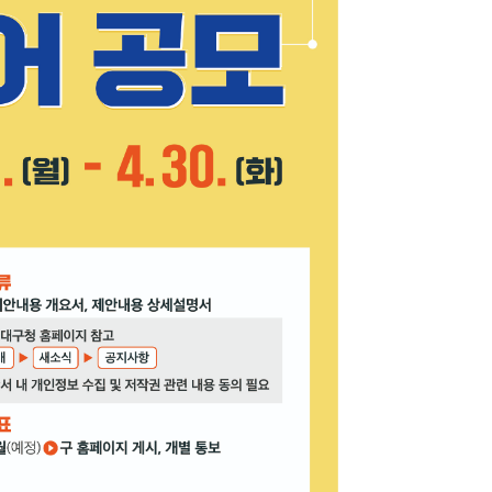
지원센터
도시디자인
비쿠폰 안내
건설공사알림
장안동283-1일대 개발사업
역세권 활성화사업
장안동 일대 종합발전계획 수
립
서울도시공간포털
지역주택조합사업