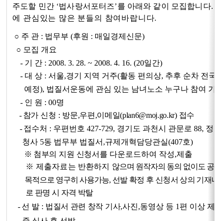
주도할
민간 ‘법사랑서포터즈’를 아래와 같이 모집합니다
.
에 관심있는 많은 분들의 참여바랍니다.
○ 주 관 :
법무부 (후원 : 매일경제신문)
○ 모집 개요
- 기 간 : 2008. 3. 28. ~ 2008. 4. 16. (20일간)
- 대 상 : 서울,경기 지역 거주(활동 편의상, 추후 순차 전국
예정), 법질서운동에 관심 있는 남녀노소 누구나 참여 가
- 인 원 : 00명
-
참가
신청 :
방문,우편,이메일(plan6@moj.go.kr) 접수
-
접수처 : 우편번호 427-729, 경기도 과천시 관문로 88, 정
청사 5동 법무부 법질서,규제개혁담당관실(407호)
※
첨부의 지원 신청서를
다운로드하여 작성,제출
※
제출자료는 반환하지
않으며 원작자의 동의 없이도 공
목적으로 영구히 사용가능
, 선발 확정 후 신청서 상의 기재
로 판명 시 자격 박탈
-
선 발 :
법질서 관련 창작 기사,
사진,동영상 등 1편 이상 제
중 심사 후 선발