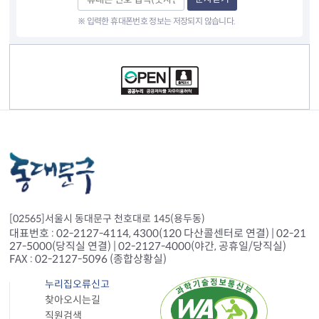
※ 입력한 휴대폰번호 정보는 저장되지 않습니다.
컨텐츠 정보
[02565]서울시 동대문구 천호대로 145(용두동)
대표번호 : 02-2127-4114, 4300(120 다산콜센터로 연결) | 02-21
27-5000(당직실 연결) | 02-2127-4000(야간, 공휴일/당직실)
FAX : 02-2127-5096 (종합상황실)
누리집오류신고
찾아오시는길
직원검색