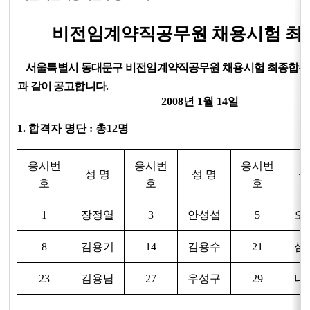
비전임계약직공무원 채용시험 최
서울특별시 동대문구 비전임계약직공무원 채용시험 최종합격자
과 같이 공고합니다.
2008년 1월 14일
1. 합격자 명단 : 총12명
응시번
응시번
응시번
성 명
성 명
성
호
호
호
1
장정열
3
안성섭
5
오
8
김용기
14
김용수
21
심
23
김용남
27
우성구
29
나