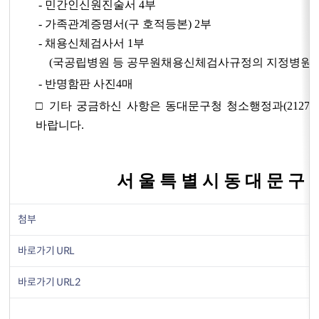
- 민간인신원진술서 4부
- 가족관계증명서(구 호적등본) 2부
- 채용신체검사서 1부
(국공립병원 등 공무원채용신체검사규정의 지정병원)
- 반명함판 사진4매
□ 기타 궁금하신 사항은 동대문구청 청소행정과(2127-4
바랍니다.
서 울 특 별 시 동 대 문 구 
첨부
바로가기 URL
바로가기 URL2