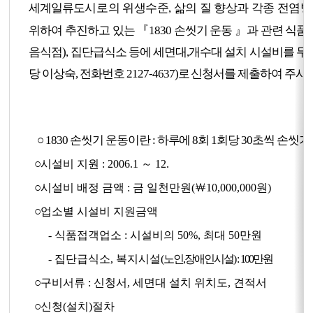
세계일류도
시로의 위생수준, 삶의 질 향상과 각종 전염병
위하여 추진하고 있는 『1830 손씻기 운동 』과 관련 식
음식점), 집단급식소 등에 세면대,개수대 설치 시설비를 
당 이상숙, 전화번호 2127-4637)로 신청서를 제출하여 주시
○ 1830 손씻기 운동이란 : 하루에 8회 1회당 30초씩 손씻기
○
시설비 지원 : 2006.1 ～ 12.
○
시설비 배정 금액 : 금 일천만원(￦10,000,000원)
○
업소별 시설비 지원금액
- 식품접객업소 : 시설비의 50%, 최대 50만원
- 집단급식소, 복지시설
(노인,장애인시설) : 100만원
○
구비서류 : 신청서, 세면대 설치 위치도, 견적서
○
신청(설치)절차