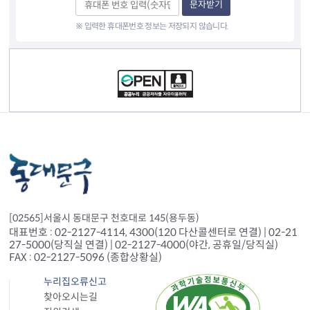
문자받기
※ 입력한 휴대폰번호 정보는 저장되지 않습니다.
컨텐츠 정보
[02565]서울시 동대문구 천호대로 145(용두동)
대표번호 : 02-2127-4114, 4300(120 다산콜센터로 연결) | 02-21
27-5000(당직실 연결) | 02-2127-4000(야간, 공휴일/당직실)
FAX : 02-2127-5096 (종합상황실)
누리집오류신고
찾아오시는길